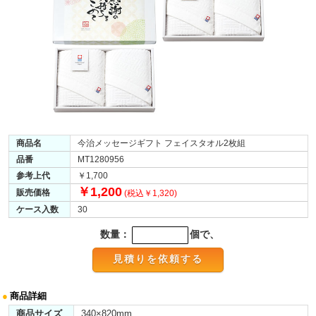
商品名
今治メッセージギフト フェイスタオル2枚組
品番
MT1280956
参考上代
￥1,700
￥1,200
販売価格
(税込￥1,320)
ケース入数
30
数量：
個で、
●
商品詳細
商品サイズ
340×820mm