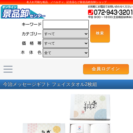
名入れ可能な粗品、ノベルティ、記念品など販促品総合卸ショップ
本 体 色
会員ログイン
今治メッセージギフト フェイスタオル2枚組