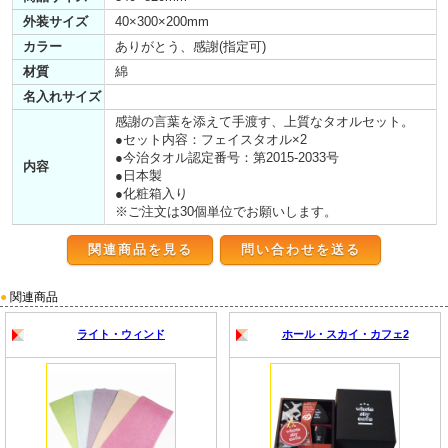
外装サイズ
40×300×200mm
カラー
ありがとう、感謝(指定可)
材質
綿
名入れサイズ
感謝の言葉を添えて手渡す、上質なタオルセット。
●セット内容：フェイスタオル×2
●今治タオル認定番号：第2015-2033号
内容
●日本製
●化粧箱入り
※ご注文は30個単位でお願いします。
関連商品を見る
●
関連商品
ライト・ウィンド
ホール・スカイ・カフェ2