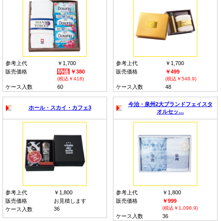
参考上代
￥1,700
参考上代
￥1,700
販売価格
￥380
販売価格
￥499
(税込￥418)
(税込￥548.9)
ケース入数
60
ケース入数
48
今治・泉州2大ブランドフェイスタ
ホール・スカイ・カフェ3
オルセッ…
参考上代
￥1,800
参考上代
￥1,800
販売価格
お見積します
販売価格
￥999
(税込￥1,098.9)
36
ケース入数
ケース入数
36