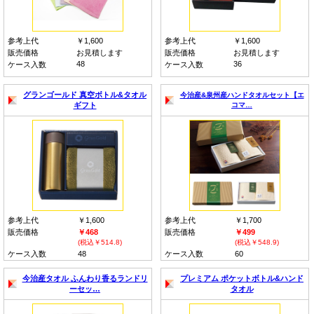
参考上代
￥1,600
参考上代
￥1,600
販売価格
お見積します
販売価格
お見積します
48
36
ケース入数
ケース入数
グランゴールド 真空ボトル&タオル
今治産&泉州産ハンドタオルセット【エ
ギフト
コマ…
参考上代
￥1,600
参考上代
￥1,700
販売価格
￥468
販売価格
￥499
(税込￥514.8)
(税込￥548.9)
ケース入数
48
ケース入数
60
今治産タオル ふんわり香るランドリ
プレミアム ポケットボトル&ハンド
ーセッ…
タオル