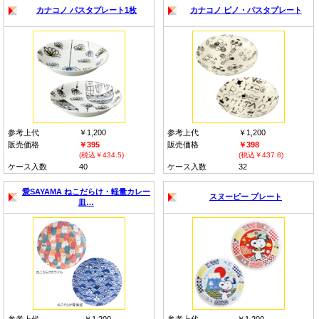
カナコノ パスタプレート1枚
カナコノ ピノ・パスタプレート
参考上代
￥1,200
参考上代
￥1,200
販売価格
￥395
販売価格
￥398
(税込￥434.5)
(税込￥437.8)
ケース入数
40
ケース入数
32
愛SAYAMA ねこだらけ・軽量カレー
スヌーピー プレート
皿…