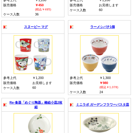
参考上代
￥1,200
参考上代
￥1,200
販売価格
￥450
販売価格
お見積します
(税込￥495)
60
ケース入数
ケース入数
36
スヌーピー マグ
ラーメシバチ1個
参考上代
￥1,200
参考上代
￥1,300
販売価格
お見積します
販売価格
￥980
(税込￥1,078)
60
ケース入数
ケース入数
24
Re-食器「めぐり陶器」椿絵小皿2枚
ミニラボ ガーデンフラワーパスタ皿
組