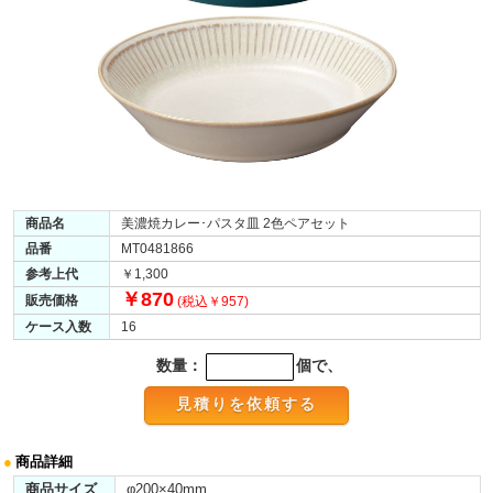
商品名
美濃焼カレー･パスタ皿 2色ペアセット
品番
MT0481866
参考上代
￥1,300
￥870
販売価格
(税込￥957)
ケース入数
16
数量：
個で、
●
商品詳細
商品サイズ
φ200×40mm