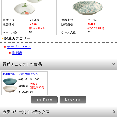
参考上代
￥1,300
参考上代
￥1,350
販売価格
￥398
販売価格
￥499
(税込￥437.8)
(税込￥548.9)
ケース入数
54
ケース入数
32
●
関連カテゴリー
テーブルウェア
陶磁器
最近チェックした商品
美濃焼カレー･パスタ皿 2色ペ…
￥1,300
￥870
(税込￥957)
16
<< Prev
Next >>
カテゴリー別インデックス