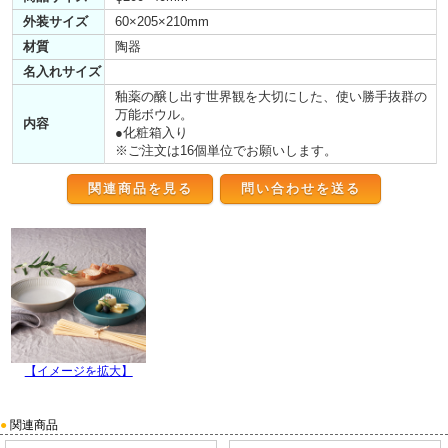
外装サイズ
60×205×210mm
材質
陶器
名入れサイズ
釉薬の醸し出す世界観を大切にした、使い勝手抜群の
万能ボウル。
内容
●化粧箱入り
※ご注文は16個単位でお願いします。
関連商品を見る
【イメージを拡大】
●
関連商品