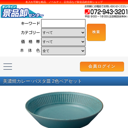
名入れ可能な粗品、ノベルティ、記念品など販促品総合卸ショップ
本 体 色
会員ログイン
美濃焼カレー･パスタ皿 2色ペアセット