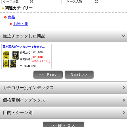
ケース入数
36
ケース入数
20
●
関連カテゴリー
食品
お米・餅
最近チェックした商品
日本三大ビーフカレー 3食セッ…
￥1,100
￥1,100
(税込￥1,188)
20
<< Prev
Next >>
カテゴリー別インデックス
価格帯別インデックス
目的・シーン別
PC版で見る