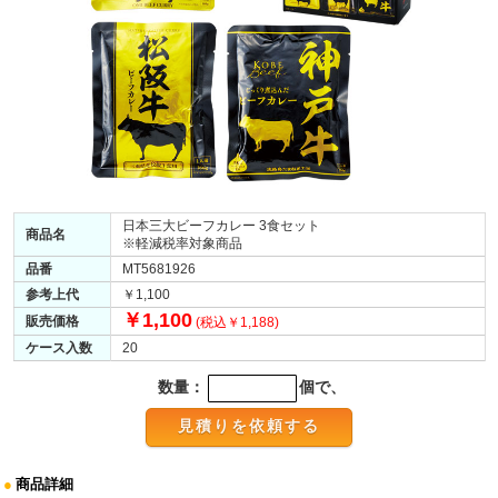
日本三大ビーフカレー 3食セット
商品名
※軽減税率対象商品
品番
MT5681926
参考上代
￥1,100
￥1,100
販売価格
(税込￥1,188)
ケース入数
20
数量：
個で、
●
商品詳細