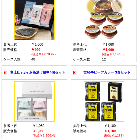
参考上代
￥1,000
参考上代
￥1,060
販売価格
￥999
販売価格
￥1,060
(税込￥1,078.92)
(税込￥1,144.8)
ケース入数
40
ケース入数
12
富士山style お茶漬け最中4個セット
宮崎牛ビーフカレー 3食セット
参考上代
￥1,080
参考上代
￥1,100
販売価格
￥1,080
販売価格
￥1,100
(税込￥1,166.4)
(税込￥1,188)