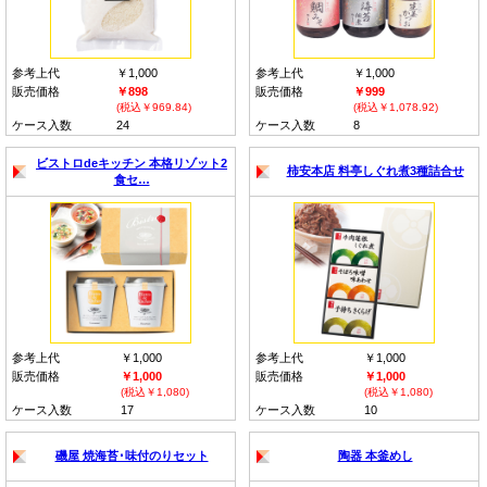
参考上代
￥1,000
参考上代
￥1,000
販売価格
￥898
販売価格
￥999
(税込￥969.84)
(税込￥1,078.92)
ケース入数
24
ケース入数
8
ビストロdeキッチン 本格リゾット2
柿安本店 料亭しぐれ煮3種詰合せ
食セ…
参考上代
￥1,000
参考上代
￥1,000
販売価格
￥1,000
販売価格
￥1,000
(税込￥1,080)
(税込￥1,080)
ケース入数
17
ケース入数
10
磯屋 焼海苔･味付のりセット
陶器 本釜めし