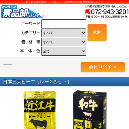
名入れ可能な粗品、ノベルティ、記念品など販促品総合卸ショップ
本 体 色
会員ログイン
日本三大ビーフカレー 3食セット