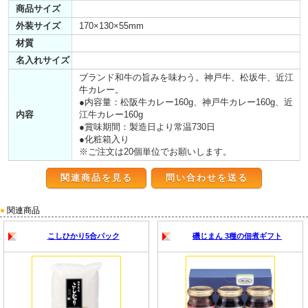
商品サイズ
外装サイズ
170×130×55mm
材質
名入れサイズ
ブランド和牛の旨みを味わう。神戸牛、松坂牛、近江
牛カレー。
●内容量：松阪牛カレー160g、神戸牛カレー160g、近
内容
江牛カレー160g
●賞味期間：製造日より常温730日
●化粧箱入り
※ご注文は20個単位でお願いします。
関連商品を見る
●
関連商品
こしひかり5合パック
磯じまん 3種の佃煮ギフト