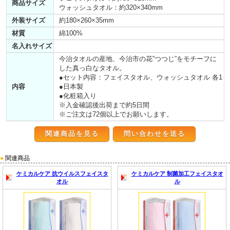
商品サイズ
ウォッシュタオル：約320×340mm
外装サイズ
約180×260×35mm
材質
綿100%
名入れサイズ
今治タオルの産地、今治市の花”つつじ”をモチーフに
した真っ白なタオル。
●セット内容：フェイスタオル、ウォッシュタオル 各1
内容
●日本製
●化粧箱入り
※入金確認後出荷まで約5日間
※ご注文は72個以上でお願いします。
関連商品を見る
●
関連商品
ケミカルケア 抗ウイルスフェイスタ
ケミカルケア 制菌加工フェイスタオ
オル
ル