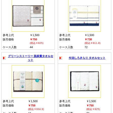
参考上代
￥1,500
参考上代
￥1,500
販売価格
￥750
販売価格
￥738
(税込￥825)
(税込￥811.8)
ケース入数
44
ケース入数
72
グリーンストーリー 脱炭素タオルセ
今治しろきらり タオルセット
ット
参考上代
￥1,500
参考上代
￥1,500
販売価格
￥759
販売価格
￥750
(税込￥834.9)
(税込￥825)