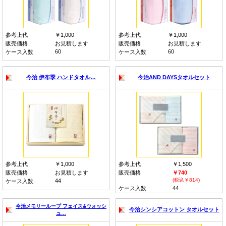
参考上代
￥1,000
参考上代
￥1,000
販売価格
お見積します
販売価格
お見積します
60
60
ケース入数
ケース入数
今治 伊布季
ハンドタオル…
今治AND DAYSタオルセット
参考上代
￥1,000
参考上代
￥1,500
販売価格
お見積します
販売価格
￥740
(税込￥814)
44
ケース入数
ケース入数
44
今治メモリーループ フェイス&ウォッシ
今治シンシアコットン タオルセット
ュ…