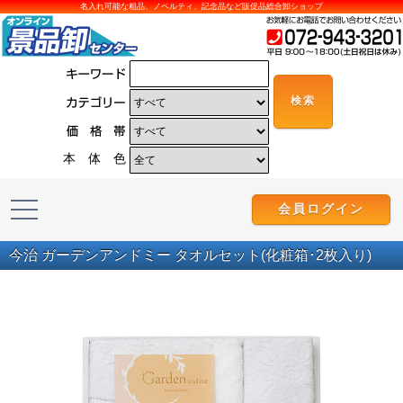
名入れ可能な粗品、ノベルティ、記念品など販促品総合卸ショップ
本 体 色
会員ログイン
今治 ガーデンアンドミー タオルセット(化粧箱･2枚入り)