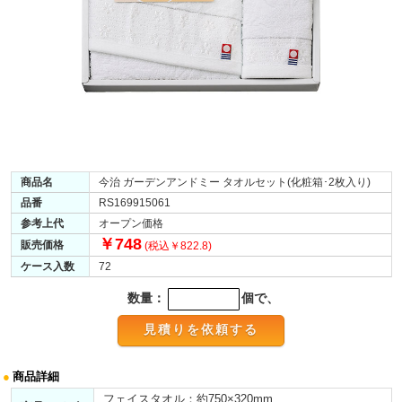
商品名
今治 ガーデンアンドミー タオルセット(化粧箱･2枚入り)
品番
RS169915061
参考上代
オープン価格
￥748
販売価格
(税込￥822.8)
ケース入数
72
数量：
個で、
●
商品詳細
フェイスタオル：約750×320mm