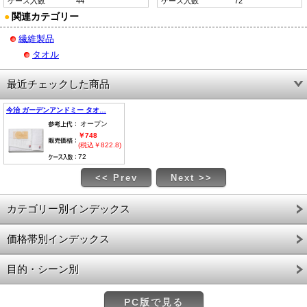
ケース入数
44
ケース入数
72
●
関連カテゴリー
繊維製品
タオル
最近チェックした商品
今治 ガーデンアンドミー タオ…
オープン
￥748
(税込￥822.8)
72
<< Prev
Next >>
カテゴリー別インデックス
価格帯別インデックス
目的・シーン別
PC版で見る