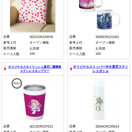
品番
品番
SD21OR243076
SD05OR221001
参考上代
オープン価格
参考上代
オープン価格
販売価格
販売価格
お見積
お見積
100
100
ケース入数
ケース入数
オリジナルストッパー付き真空ステン
オリジナルスタイリッシュ真空二重構造
ステンレスタンブラー
レスボトル
品番
品番
SD13OR237012
SD04OR235014