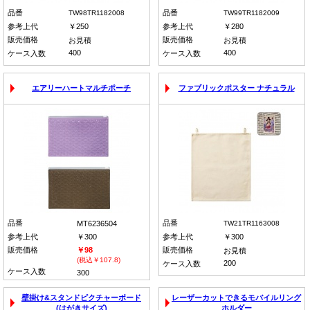
品番
品番
TW98TR1182008
TW99TR1182009
参考上代
￥250
参考上代
￥280
販売価格
販売価格
お見積
お見積
400
400
ケース入数
ケース入数
エアリーハートマルチポーチ
ファブリックポスター ナチュラル
品番
品番
MT6236504
TW21TR1163008
参考上代
￥300
参考上代
￥300
販売価格
￥98
販売価格
お見積
(税込￥107.8)
200
ケース入数
ケース入数
300
壁掛け&スタンドピクチャーボード
レーザーカットできるモバイルリング
(はがきサイズ)
ホルダー