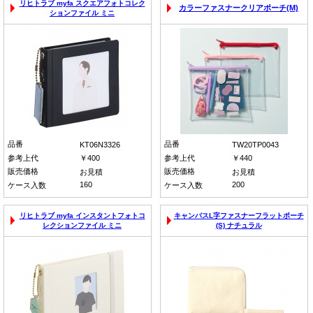
リヒトラブ myfa スクエアフォトコレク
カラーファスナークリアポーチ(M)
ションファイル ミニ
品番
品番
KT06N3326
TW20TP0043
参考上代
￥400
参考上代
￥440
販売価格
販売価格
お見積
お見積
160
200
ケース入数
ケース入数
リヒトラブ myfa インスタントフォトコ
キャンバスL字ファスナーフラットポーチ
レクションファイル ミニ
(S) ナチュラル