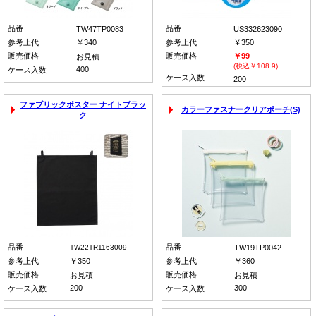
品番
品番
TW47TP0083
US332623090
参考上代
￥340
参考上代
￥350
販売価格
販売価格
￥99
お見積
(税込￥108.9)
400
ケース入数
ケース入数
200
ファブリックポスター ナイトブラッ
カラーファスナークリアポーチ(S)
ク
品番
品番
TW22TR1163009
TW19TP0042
参考上代
￥350
参考上代
￥360
販売価格
販売価格
お見積
お見積
200
300
ケース入数
ケース入数