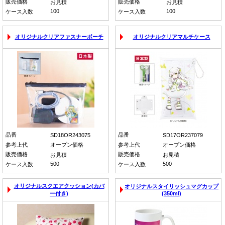
販売価格
販売価格
お見積
お見積
100
100
ケース入数
ケース入数
オリジナルクリアファスナーポーチ
オリジナルクリアマルチケース
品番
品番
SD18OR243075
SD17OR237079
参考上代
オープン価格
参考上代
オープン価格
販売価格
販売価格
お見積
お見積
500
500
ケース入数
ケース入数
オリジナルスクエアクッション(カバ
オリジナルスタイリッシュマグカップ
ー付き)
(350ml)