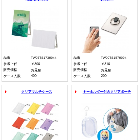
品番
品番
TW05TS1736044
TW00TS1576004
参考上代
￥300
参考上代
￥310
販売価格
販売価格
お見積
お見積
400
200
ケース入数
ケース入数
クリアマルチケース
キーホルダー付きクリアポーチ