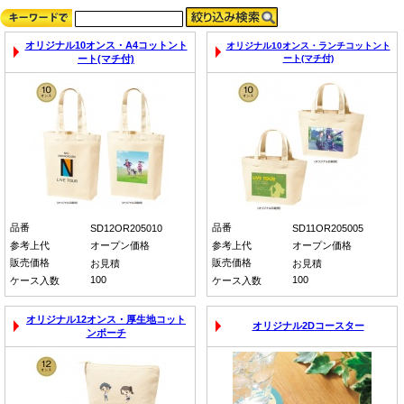
オリジナル10オンス・A4コットント
オリジナル10オンス・ランチコットント
ート(マチ付)
ート(マチ付)
品番
品番
SD12OR205010
SD11OR205005
参考上代
オープン価格
参考上代
オープン価格
販売価格
販売価格
お見積
お見積
100
100
ケース入数
ケース入数
オリジナル12オンス・厚生地コット
オリジナル2Dコースター
ンポーチ