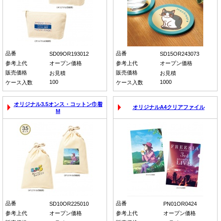
品番
品番
SD09OR193012
SD15OR243073
参考上代
オープン価格
参考上代
オープン価格
販売価格
販売価格
お見積
お見積
100
1000
ケース入数
ケース入数
オリジナル3.5オンス・コットン巾着
オリジナルA4クリアファイル
M
品番
品番
SD10OR225010
PN01OR0424
参考上代
オープン価格
参考上代
オープン価格