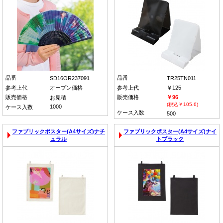
品番
品番
SD16OR237091
TR25TN011
参考上代
オープン価格
参考上代
￥125
販売価格
販売価格
￥96
お見積
(税込￥105.6)
1000
ケース入数
ケース入数
500
ファブリックポスター(A4サイズ)ナチ
ファブリックポスター(A4サイズ)ナイ
ュラル
トブラック