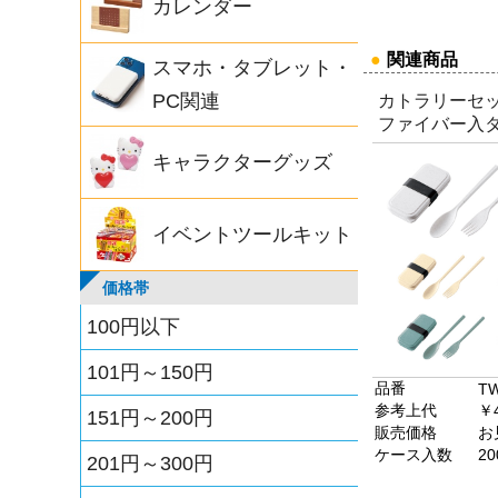
カレンダー
●
関連商品
スマホ・タブレット・
PC関連
カトラリーセッ
ファイバー入タ
キャラクターグッズ
イベントツールキット
価格帯
100円以下
101円～150円
品番
TW
参考上代
￥
151円～200円
販売価格
お
ケース入数
20
201円～300円