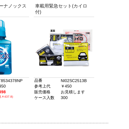
パーナノックス
車載用緊急セット(カイロ
付)
品番
8534378NP
NI02SC2513B
450
参考上代
￥450
398
販売価格
お見積します
込￥437.8)
ケース入数
300