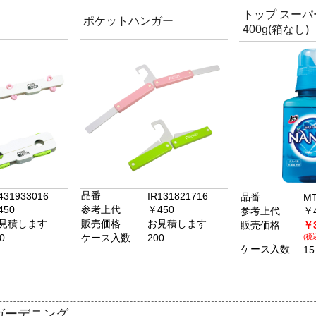
トップ スー
ポケットハンガー
400g(箱なし)
品番
431933016
IR131821716
品番
MT
450
参考上代
￥450
参考上代
￥
見積します
販売価格
お見積します
販売価格
￥
0
ケース入数
200
(税
ケース入数
15
ガーデニング