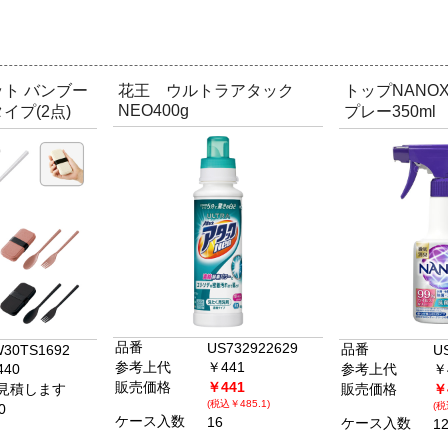
ト バンブー
花王 ウルトラアタック
トップNANO
NEO400g
イプ(2点)
プレー350ml
品番
US732922629
品番
30TS1692
U
参考上代
￥441
440
参考上代
￥
販売価格
￥441
見積します
販売価格
￥
(税込￥485.1)
(税
0
ケース入数
16
ケース入数
1