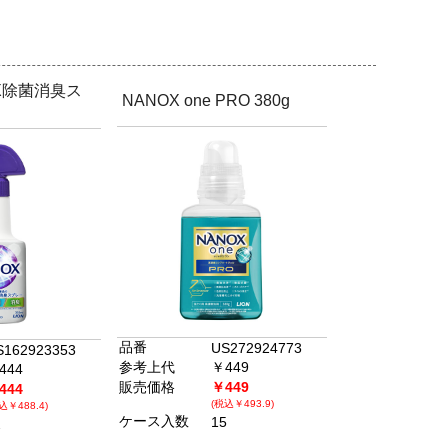
X除菌消臭ス
NANOX one PRO 380g
品番
US272924773
S162923353
参考上代
￥449
444
販売価格
￥449
444
(税込￥493.9)
込￥488.4)
ケース入数
15
2