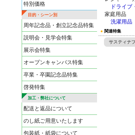
特別価格
ドライブ
家庭用品
目的・シーン別
洗濯用品
周年記念品・創立記念品特集
●
関連特集
説明会・見学会特集
サスティナ
展示会特集
オープンキャンパス特集
卒業・卒園記念品特集
啓発特集
加工・弊社について
配送と返品について
のし紙ご用意いたします
包装紙・紙袋について