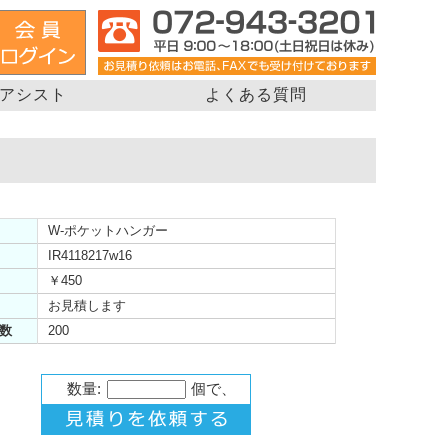
アシスト
よくある質問
W-ポケットハンガー
IR4118217w16
￥450
お見積します
数
200
数量:
個で、