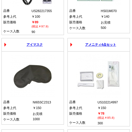
品番
品番
US282217355
HS01M070
参考上代
￥100
参考上代
￥140
販売価格
￥89
販売価格
お見積
(税込￥97.9)
500
ケース入数
ケース入数
90
アイマスク
アメニティ4点セット
品番
品番
NI65SC2313
US102214997
参考上代
￥150
参考上代
￥150
販売価格
販売価格
￥78
お見積
(税込￥85.8)
1000
ケース入数
ケース入数
300