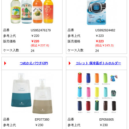
品番
品番
US952476179
US992924482
参考上代
￥220
参考上代
￥223
販売価格
￥220
販売価格
￥223
(税込￥237.6)
(税込￥245.3)
ケース入数
ケース入数
24
24
つめかえパウチ(2P)
コレット 保冷温ボトルホルダー
品番
品番
EP077380
EP056905
参考上代
￥230
参考上代
￥230