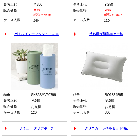
参考上代
￥250
参考上代
￥250
販売価格
￥69
販売価格
￥95
(税込￥75.9)
(税込￥104.5)
ケース入数
ケース入数
240
120
ボトルインティッシュ・ミニ
持ち運び簡単エアー枕
品番
品番
SH82SMV20799
BO1864595
参考上代
￥260
参考上代
￥260
販売価格
販売価格
お見積
お見積
120
300
ケース入数
ケース入数
リミュー クリアポーチ
クリニカトラベルセット1組