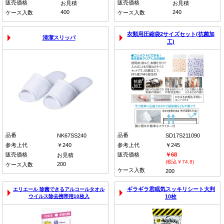
販売価格
販売価格
お見積
お見積
400
240
ケース入数
ケース入数
衣類用圧縮袋2サイズセット(抗菌加
清潔スリッパ
工)
品番
品番
NK67SS240
SD17S211090
参考上代
￥240
参考上代
￥245
販売価格
販売価格
￥68
お見積
(税込￥74.8)
200
ケース入数
ケース入数
200
ギラギラ君眠気スッキリシート大判
エリエール 除菌できるアルコールタオル
ウイルス除去携帯用10枚入
10枚