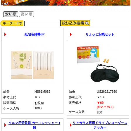
紙包装綿棒5P
ちょっと安眠セット
品番
品番
HS81M082
US262217350
参考上代
￥50
参考上代
￥100
販売価格
販売価格
￥69
お見積
(税込￥75.9)
1000
ケース入数
ケース入数
200
クルマ用芳香剤 カーフレッシャー 1
リアガラス専用ドライブレコーダース
個
テッカー