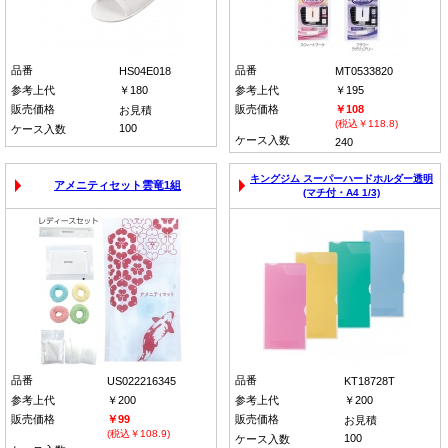
品番
品番
HS04E018
MT0533820
参考上代
￥180
参考上代
￥195
販売価格
販売価格
￥108
お見積
(税込￥118.8)
100
ケース入数
ケース入数
240
キングジム スーパーハードホルダー透明
アメニティセット雲竜1組
(マチ付・A4 1/3)
品番
品番
US022216345
KT18728T
参考上代
￥200
参考上代
￥200
販売価格
￥99
販売価格
お見積
(税込￥108.9)
100
ケース入数