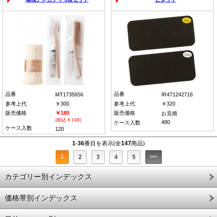
品番
品番
MT1735656
IR471242716
参考上代
￥300
参考上代
￥320
販売価格
￥180
販売価格
お見積
(税込￥198)
480
ケース入数
ケース入数
120
1
-
36
番目を表示(全
147
商品)
1
2
3
4
5
>>
カテゴリー別インデックス
価格帯別インデックス