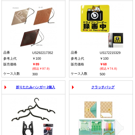
品番
品番
US292217352
US172215329
参考上代
￥100
参考上代
￥100
販売価格
￥89
販売価格
￥68
(税込￥97.9)
(税込￥74.8)
ケース入数
ケース入数
300
500
折りたたみハンガー 2個入
クラッチバッグ