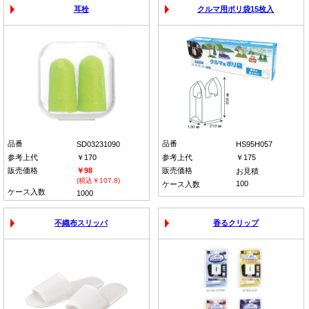
耳栓
クルマ用ポリ袋15枚入
品番
品番
SD03231090
HS95H057
参考上代
￥170
参考上代
￥175
販売価格
￥98
販売価格
お見積
(税込￥107.8)
100
ケース入数
ケース入数
1000
不織布スリッパ
香るクリップ