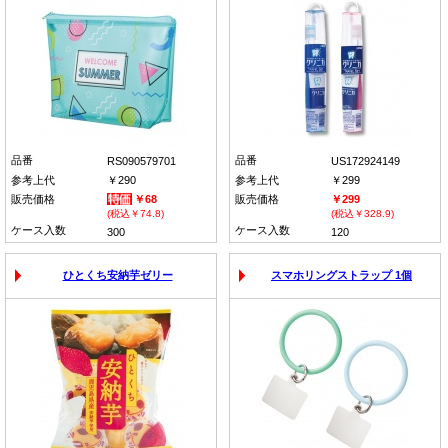
品番
品番
RS090579701
US172924149
参考上代
￥290
参考上代
￥299
販売価格
￥68
販売価格
￥299
(税込￥74.8)
(税込￥328.9)
ケース入数
ケース入数
300
120
ひとくち安納芋ゼリー
スマホリングストラップ 1個