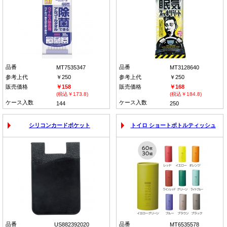
品番
品番
MT7535347
MT3128640
参考上代
￥250
参考上代
￥250
販売価格
￥158
販売価格
￥168
(税込￥173.8)
(税込￥184.8)
ケース入数
ケース入数
144
250
シリコンカードポケット
トイロ ショートボトルティッシュ
品番
品番
US882392020
MT6535578