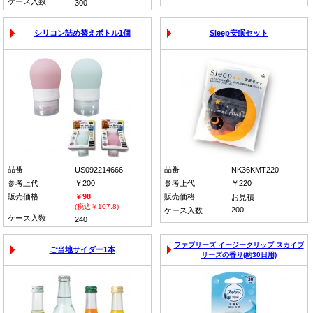
ケース入数
300
シリコン詰め替えボトル1個
Sleep安眠セット
品番
品番
US092214666
NK36KMT220
参考上代
￥200
参考上代
￥220
販売価格
￥98
販売価格
お見積
(税込￥107.8)
200
ケース入数
ケース入数
240
ファブリーズ イージークリップ スカイブ
ご当地サイダー1本
リーズの香り(約30日用)