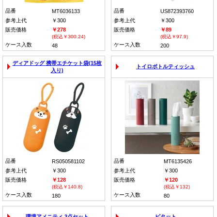
品番
品番
MT6036133
US872393760
参考上代
￥300
参考上代
￥300
販売価格
￥278
販売価格
￥89
(税込￥300.24)
(税込￥97.9)
ケース入数
ケース入数
48
200
ディアドッグ 携帯エチケット袋(15枚
トイロボトルティッシュ
入り)
品番
品番
RS050581102
MT6135426
参考上代
￥300
参考上代
￥300
販売価格
￥128
販売価格
￥120
(税込￥140.8)
(税込￥132)
ケース入数
ケース入数
180
80
環境アメニティ 3点セット
ピタット