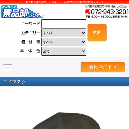
名入れ可能な粗品、ノベルティ、記念品など販促品総合卸ショップ
本 体 色
会員ログイン
アイマスク