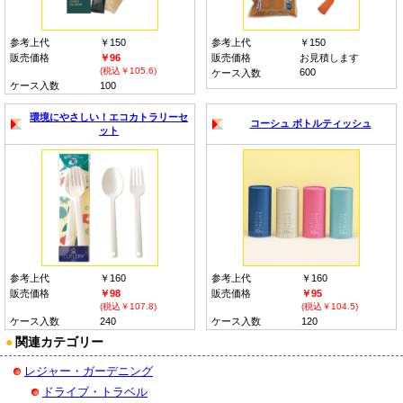
参考上代
￥150
参考上代
￥150
販売価格
￥96
販売価格
お見積します
(税込￥105.6)
600
ケース入数
ケース入数
100
環境にやさしい！エコカトラリーセ
コーシュ ボトルティッシュ
ット
参考上代
￥160
参考上代
￥160
販売価格
￥98
販売価格
￥95
(税込￥107.8)
(税込￥104.5)
ケース入数
240
ケース入数
120
●
関連カテゴリー
レジャー・ガーデニング
ドライブ・トラベル