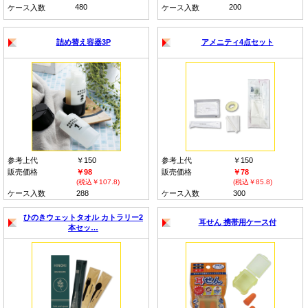
480
200
ケース入数
ケース入数
詰め替え容器3P
アメニティ4点セット
参考上代
￥150
参考上代
￥150
販売価格
￥98
販売価格
￥78
(税込￥107.8)
(税込￥85.8)
ケース入数
288
ケース入数
300
ひのきウェットタオル カトラリー2
耳せん 携帯用ケース付
本セッ…