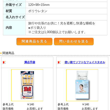
外装サイズ
120×98×15mm
材質
ポリウレタン
名入れサイズ
旅行や出張のお供に！光を遮断し快適な睡眠を
内容
●ポリ袋入り
※ご注文は1,000個以上でお願いします。
関連商品を見る
●
関連商品
満点手袋
使い捨てソフトなフェイスタオル
参考上代
￥140
参考上代
￥140
販売価格
お見積します
販売価格
お見積します