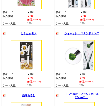
参考上代
￥160
参考上代
￥160
販売価格
￥88
販売価格
￥88
(税込￥96.8)
(税込￥96.8)
ケース入数
240
ケース入数
240
ときたま名人
ウィムッシュ スタンドトング
参考上代
￥160
参考上代
￥160
販売価格
￥89
販売価格
￥99
(税込￥97.9)
(税込￥108.9)
ケース入数
240
ケース入数
240
くっつきにくいアルミホイル
薬味おろし
25cm×2.…