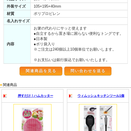
外装サイズ
105×195×40mm
材質
ポリプロピレン
名入れサイズ
お箸の代わりにサッと使えます
●自立するから置き場に困らない便利なトングです。
●日本製
内容
●ポリ袋入り
※ご注文は240個以上10個単位でお願いします。
※お支払いは銀行振込でお願いいたします。
関連商品を見る
●
関連商品
押すだけ！ハムカッター
ウィムッシュキッチンツール1個