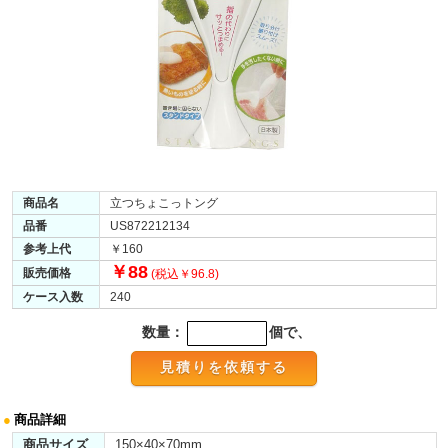
商品名
立つちょこっトング
品番
US872212134
参考上代
￥160
￥88
販売価格
(税込￥96.8)
ケース入数
240
数量：
個で、
●
商品詳細
商品サイズ
150×40×70mm