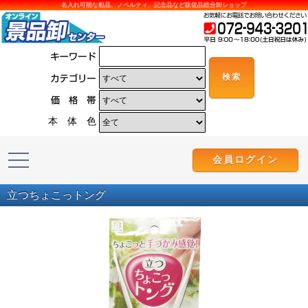
名入れ可能な粗品、ノベルティ、記念品など販促品総合卸ショップ
本 体 色
会員ログイン
立つちょこっトング