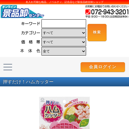
名入れ可能な粗品、ノベルティ、記念品など販促品総合卸ショップ
本 体 色
会員ログイン
押すだけ！ハムカッター