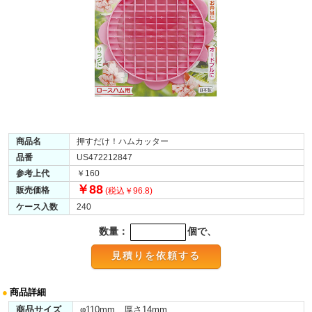
商品名
押すだけ！ハムカッター
品番
US472212847
参考上代
￥160
￥88
販売価格
(税込￥96.8)
ケース入数
240
数量：
個で、
●
商品詳細
商品サイズ
φ110mm 厚さ14mm