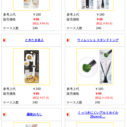
参考上代
￥160
参考上代
￥160
販売価格
￥88
販売価格
￥88
(税込￥96.8)
(税込￥96.8)
ケース入数
240
ケース入数
240
ときたま名人
ウィムッシュ スタンドトング
参考上代
￥160
参考上代
￥160
販売価格
￥89
販売価格
￥99
(税込￥97.9)
(税込￥108.9)
ケース入数
240
ケース入数
240
くっつきにくいアルミホイル
薬味おろし
25cm×2.…