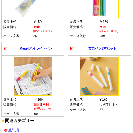
参考上代
￥150
参考上代
￥150
販売価格
￥99
販売価格
￥99
(税込￥108.9)
(税込￥108.9)
ケース入数
240
ケース入数
288
Kesellハイライトペン
蛍光ペン3本セット
参考上代
￥160
参考上代
￥160
販売価格
￥36
販売価格
お見積します
(税込￥39.6)
300
ケース入数
ケース入数
500
●
関連カテゴリー
筆記具