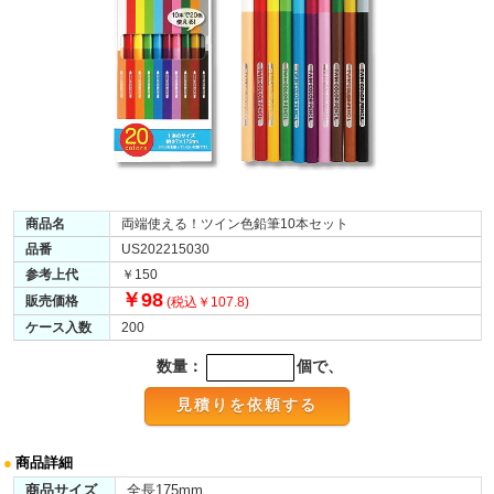
商品名
両端使える！ツイン色鉛筆10本セット
品番
US202215030
参考上代
￥150
￥98
販売価格
(税込￥107.8)
ケース入数
200
数量：
個で、
●
商品詳細
商品サイズ
全長175mm