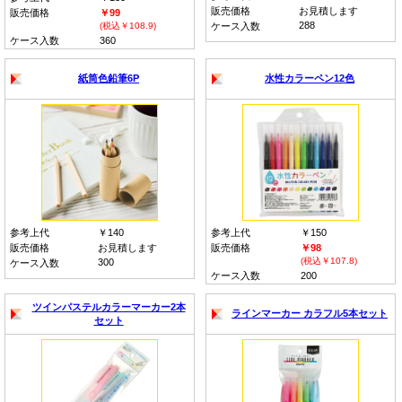
販売価格
お見積します
販売価格
￥99
288
(税込￥108.9)
ケース入数
ケース入数
360
紙筒色鉛筆6P
水性カラーペン12色
参考上代
￥140
参考上代
￥150
販売価格
お見積します
販売価格
￥98
(税込￥107.8)
300
ケース入数
ケース入数
200
ツインパステルカラーマーカー2本
ラインマーカー カラフル5本セット
セット