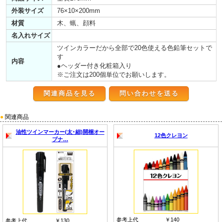
外装サイズ
76×10×200mm
材質
木、蝋、顔料
名入れサイズ
ツインカラーだから全部で20色使える色鉛筆セットで
す
内容
●ヘッダー付き化粧箱入り
※ご注文は200個単位でお願いします。
関連商品を見る
●
関連商品
油性ツインマーカー(太･細)開梱オー
12色クレヨン
プナ…
参考上代
￥140
参考上代
￥130