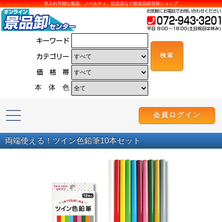
名入れ可能な粗品、ノベルティ、記念品など販促品総合卸ショップ
本 体 色
会員ログイン
両端使える！ツイン色鉛筆10本セット