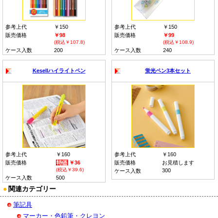
参考上代
￥150
参考上代
￥150
販売価格
￥98
販売価格
￥99
(税込￥107.8)
(税込￥108.9)
ケース入数
200
ケース入数
240
Kesellハイライトペン
蛍光ペン3本セット
参考上代
￥160
参考上代
￥160
販売価格
￥36
販売価格
お見積します
(税込￥39.6)
300
ケース入数
ケース入数
500
●
関連カテゴリー
筆記具
マーカー・色鉛筆・クレヨン