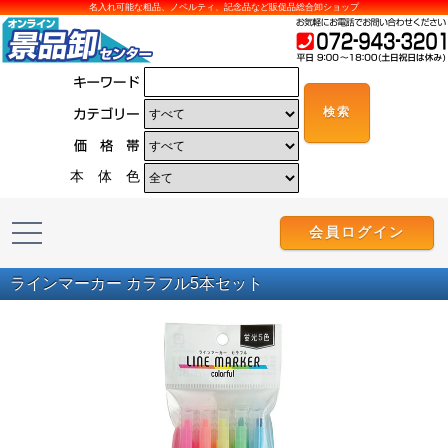
名入れ可能な粗品、ノベルティ、記念品など販促品総合卸ショップ
本 体 色
会員ログイン
ラインマーカー カラフル5本セット