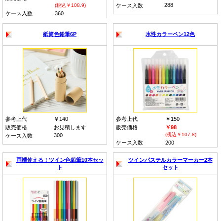
288
(税込￥108.9)
ケース入数
ケース入数
360
紙筒色鉛筆6P
水性カラーペン12色
参考上代
￥140
参考上代
￥150
販売価格
お見積します
販売価格
￥98
(税込￥107.8)
300
ケース入数
ケース入数
200
両端使える！ツイン色鉛筆10本セッ
ツインパステルカラーマーカー2本
ト
セット