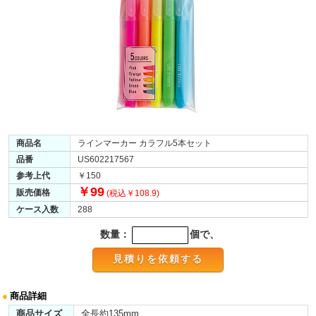
商品名
ラインマーカー カラフル5本セット
品番
US602217567
参考上代
￥150
￥99
販売価格
(税込￥108.9)
ケース入数
288
数量：
個で、
●
商品詳細
商品サイズ
全長約135mm