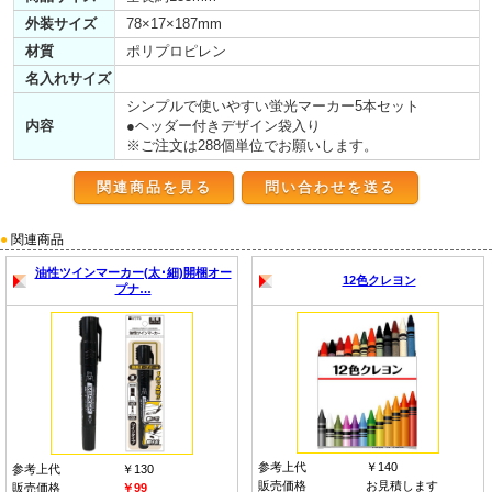
外装サイズ
78×17×187mm
材質
ポリプロピレン
名入れサイズ
シンプルで使いやすい蛍光マーカー5本セット
内容
●ヘッダー付きデザイン袋入り
※ご注文は288個単位でお願いします。
関連商品を見る
●
関連商品
油性ツインマーカー(太･細)開梱オー
12色クレヨン
プナ…
参考上代
￥140
参考上代
￥130
販売価格
お見積します
販売価格
￥99