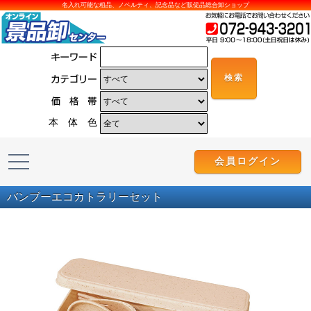
名入れ可能な粗品、ノベルティ、記念品など販促品総合卸ショップ
本 体 色
会員ログイン
バンブーエコカトラリーセット