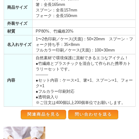
箸：全長165mm
商品サイズ
スプーン：全長157mm
フォーク：全長150mm
外装サイズ
材質
PP80%、竹繊維20%
1〜2色印刷／ケース(天面)：50×20mm スプーン・フ
名入れサイズ
ォーク持ち手：35×8mm
フルカラー印刷／ケース(天面)：100×30mm
自然素材で環境保護に貢献できるエコなアイテム！
●竹繊維とプラスチックを混合して作られた携帯カト
ラリーセットです。
----------
内容
●セット内容：ケース×1、箸×1、スプーン×1、フォー
ク×1
●フルカラー印刷対応
●透明袋入り
※ご注文は400個以上200個単位でお願いします。
関連商品を見る