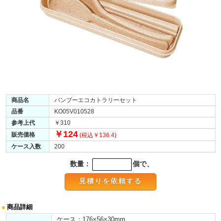
商品名
バンブーエコカトラリーセット
品番
KO05V010528
参考上代
￥310
￥124
販売価格
(税込￥136.4)
ケース入数
200
数量：
個で、
●
商品詳細
ケース：176×56×30mm