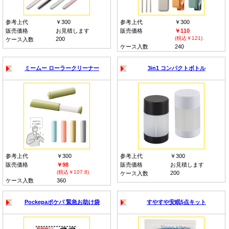
参考上代
￥300
参考上代
￥300
販売価格
お見積します
販売価格
￥110
(税込￥121)
200
ケース入数
ケース入数
240
ミームー ローラークリーナー
3in1 コンパクトボトル
参考上代
￥300
参考上代
￥300
販売価格
￥98
販売価格
お見積します
(税込￥107.8)
200
ケース入数
ケース入数
360
Pockepaポケパ 緊急お助け袋
すやすや安眠5点キット