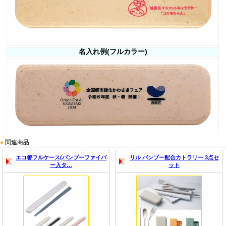
名入れ例(フルカラー)
●
関連商品
エコ箸フルケース(バンブーファイバ
リル バンブー配合カトラリー 3点セ
ー入タ…
ット