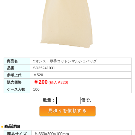
商品名
5オンス・厚手コットンマルシェバッグ
品番
SD35241031
参考上代
￥520
￥200
販売価格
(税込￥220)
ケース入数
100
数量：
個で、
●
商品詳細
商品サイズ
約360×300×100mm