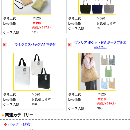
参考上代
￥520
参考上代
￥520
販売価格
￥198
販売価格
お見積します
(税込￥217.8)
50
ケース入数
ケース入数
120
ヴァリア ポケット付きポータブルエ
ラミクロスバッグ A4 マチ付
コバッ…
参考上代
￥520
参考上代
￥520
販売価格
お見積します
販売価格
￥218
(税込￥239.8)
100
ケース入数
ケース入数
360
●
関連カテゴリー
バッグ・財布