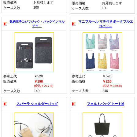
販売価格
お見積します
販売価格
お見積します
100
ケース入数
100
ケース入数
マニフルール マチ付きポータブルエ
収納王子コジマジック・バッグインマル
チキ…
コバッ…
参考上代
￥520
参考上代
￥520
販売価格
￥198
販売価格
￥218
(税込￥217.8)
(税込￥239.8)
ケース入数
140
ケース入数
240
スパーラ ショルダーバッグ
フェルトバッグ トートM