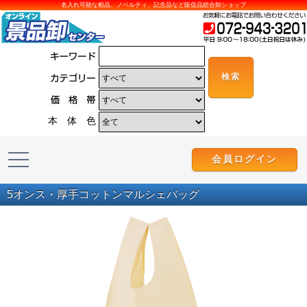
名入れ可能な粗品、ノベルティ、記念品など販促品総合卸ショップ
本 体 色
会員ログイン
5オンス・厚手コットンマルシェバッグ