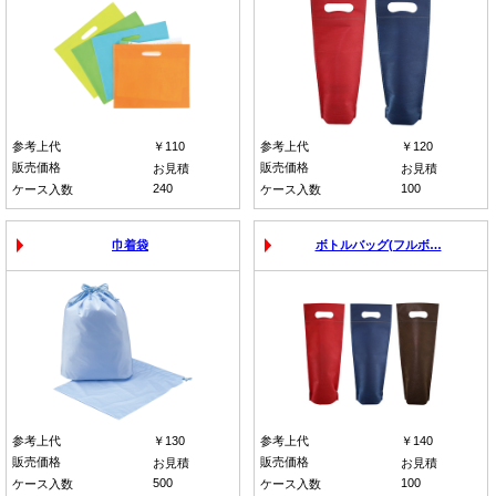
参考上代
￥110
参考上代
￥120
販売価格
販売価格
お見積
お見積
240
100
ケース入数
ケース入数
巾着袋
ボトルバッグ(フルボ…
参考上代
￥130
参考上代
￥140
販売価格
販売価格
お見積
お見積
500
100
ケース入数
ケース入数