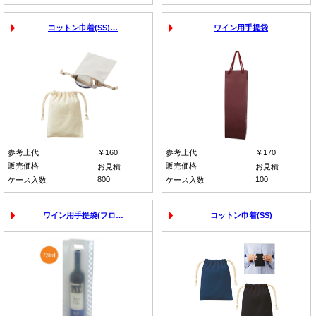
コットン巾着(SS)…
ワイン用手提袋
参考上代
￥160
参考上代
￥170
販売価格
販売価格
お見積
お見積
800
100
ケース入数
ケース入数
ワイン用手提袋(フロ…
コットン巾着(SS)