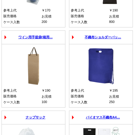
参考上代
￥170
参考上代
￥190
販売価格
販売価格
お見積
お見積
200
800
ケース入数
ケース入数
ワイン用手提袋(箱用…
不織布ショルダーバッ…
参考上代
￥190
参考上代
￥195
販売価格
販売価格
お見積
お見積
100
250
ケース入数
ケース入数
ナップサック
バイオマス不織布A4…