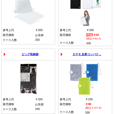
参考上代
￥200
参考上代
￥200
販売価格
販売価格
￥55
お見積
(税込￥60.5)
250
ケース入数
ケース入数
200
ビッグ収納袋
カラモ 反射コンパク…
参考上代
￥200
参考上代
￥230
販売価格
販売価格
￥98
お見積
(税込￥107.8)
240
ケース入数
ケース入数
300