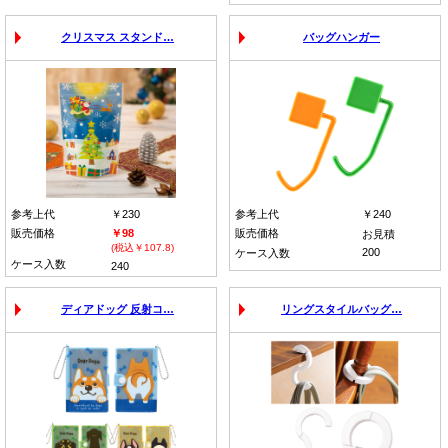
クリスマス スタンド…
バッグハンガー
参考上代
￥230
参考上代
￥240
販売価格
￥98
販売価格
お見積
(税込￥107.8)
200
ケース入数
ケース入数
240
ディアドッグ 反射コ…
リングスタイルバッグ…