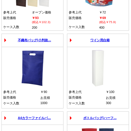
参考上代
オープン価格
参考上代
￥72
販売価格
￥93
販売価格
￥69
(税込￥102.3)
(税込￥75.9)
ケース入数
ケース入数
200
400
不織布バッグ(小判抜…
ワイン用白箱
参考上代
￥90
参考上代
￥100
販売価格
販売価格
お見積
お見積
1000
300
ケース入数
ケース入数
A4カラーファイルバ…
ボトルバッグ(ハーフ…