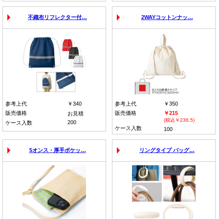
不織布リフレクター付…
2WAYコットンナッ…
参考上代
￥340
参考上代
￥350
販売価格
販売価格
￥215
お見積
(税込￥236.5)
200
ケース入数
ケース入数
100
5オンス・厚手ポケッ…
リングタイプ バッグ…