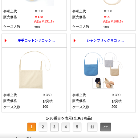
参考上代
￥350
参考上代
￥350
販売価格
￥138
販売価格
￥99
(税込￥151.8)
(税込￥108.9)
ケース入数
ケース入数
300
100
厚手コットンサコッシ…
シャンブリックサコッ…
参考上代
￥350
参考上代
￥390
販売価格
販売価格
お見積
お見積
100
200
ケース入数
ケース入数
1
-
36
番目を表示(全
363
商品)
1
2
3
4
5
...
11
>>