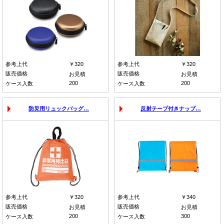
参考上代
￥320
参考上代
￥320
販売価格
販売価格
お見積
お見積
200
200
ケース入数
ケース入数
防災用リュックバッグ…
反射テープ付きナップ…
参考上代
￥320
参考上代
￥340
販売価格
販売価格
お見積
お見積
200
300
ケース入数
ケース入数