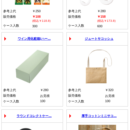
参考上代
￥250
参考上代
￥280
販売価格
￥108
販売価格
￥158
(税込￥118.8)
(税込￥173.8)
ケース入数
ケース入数
300
600
ワイン用化粧箱(ハー…
ジュートサコッシュ
参考上代
￥280
参考上代
￥320
販売価格
販売価格
お見積
お見積
100
100
ケース入数
ケース入数
ラウンドコレクトケー…
厚手コットンミニサコ…