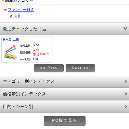
●
関連カテゴリー
ファンシー雑貨
玩具
最近チェックした商品
吹き戻し1個
￥50
￥45
(税込￥49.5)
100
<< Prev
Next >>
カテゴリー別インデックス
価格帯別インデックス
目的・シーン別
PC版で見る