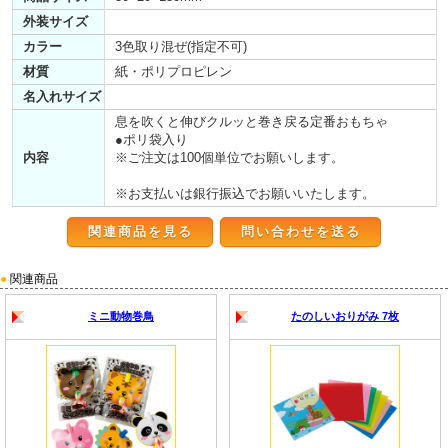
外装サイズ
カラー
3色取り混ぜ(指定不可)
材質
紙・ポリプロピレン
名入れサイズ
息を吹くと伸びクルッと巻き戻る定番おもちゃ
●ポリ袋入り
内容
※ご注文は100個単位でお願いします。
※お支払いは銀行振込でお願いいたします。
関連商品を見る
●
関連商品
ミニ動物巻鳥
たのしいおりがみ 7枚