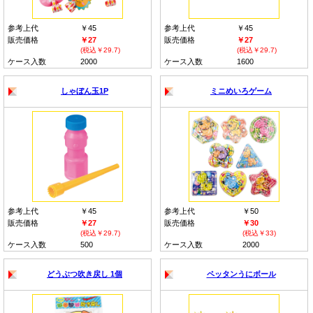
参考上代
￥45
参考上代
￥45
販売価格
￥27
販売価格
￥27
(税込￥29.7)
(税込￥29.7)
ケース入数
2000
ケース入数
1600
しゃぼん玉1P
ミニめいろゲーム
参考上代
￥45
参考上代
￥50
販売価格
￥27
販売価格
￥30
(税込￥29.7)
(税込￥33)
ケース入数
500
ケース入数
2000
どうぶつ吹き戻し 1個
ペッタンうにボール