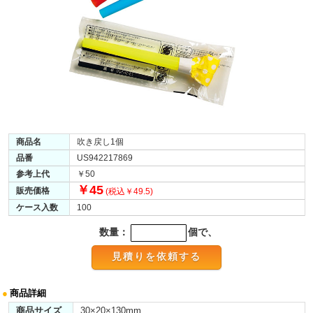
商品名
吹き戻し1個
品番
US942217869
参考上代
￥50
￥45
販売価格
(税込￥49.5)
ケース入数
100
数量：
個で、
●
商品詳細
商品サイズ
30×20×130mm