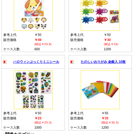
参考上代
￥50
参考上代
￥50
販売価格
￥49
販売価格
￥30
(税込￥53.9)
(税込￥33)
ケース入数
600
ケース入数
1200
ハロウィンぷっくりミニシール
たのしいおりがみ 金銀入 10枚
参考上代
￥50
参考上代
￥55
販売価格
￥23
販売価格
￥33
(税込￥25.3)
(税込￥36.3)
ケース入数
1000
ケース入数
1200