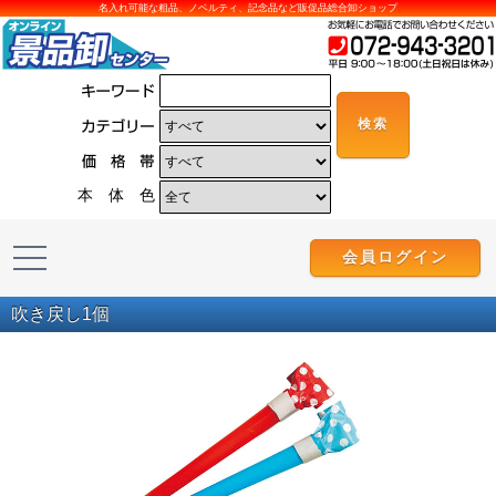
名入れ可能な粗品、ノベルティ、記念品など販促品総合卸ショップ
本 体 色
会員ログイン
吹き戻し1個