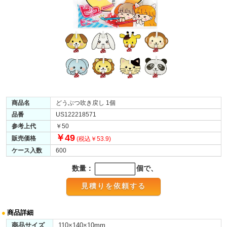
商品名
どうぶつ吹き戻し 1個
品番
US122218571
参考上代
￥50
￥49
販売価格
(税込￥53.9)
ケース入数
600
数量：
個で、
●
商品詳細
商品サイズ
110×140×10mm