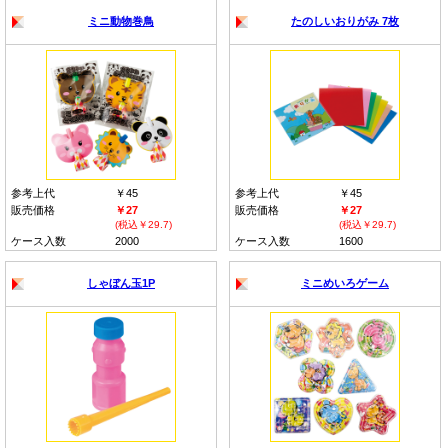
ミニ動物巻鳥
たのしいおりがみ 7枚
参考上代
￥45
参考上代
￥45
販売価格
￥27
販売価格
￥27
(税込￥29.7)
(税込￥29.7)
ケース入数
2000
ケース入数
1600
しゃぼん玉1P
ミニめいろゲーム