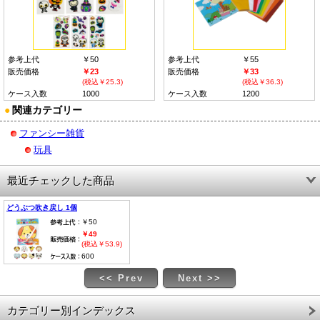
参考上代
￥50
参考上代
￥55
販売価格
￥23
販売価格
￥33
(税込￥25.3)
(税込￥36.3)
ケース入数
1000
ケース入数
1200
●
関連カテゴリー
ファンシー雑貨
玩具
最近チェックした商品
どうぶつ吹き戻し 1個
￥50
￥49
(税込￥53.9)
600
<< Prev
Next >>
カテゴリー別インデックス