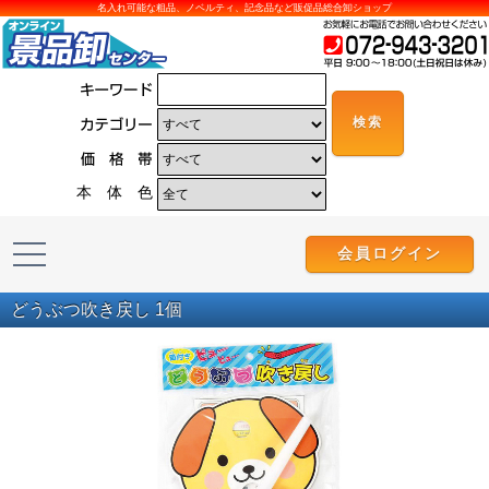
名入れ可能な粗品、ノベルティ、記念品など販促品総合卸ショップ
本 体 色
会員ログイン
どうぶつ吹き戻し 1個