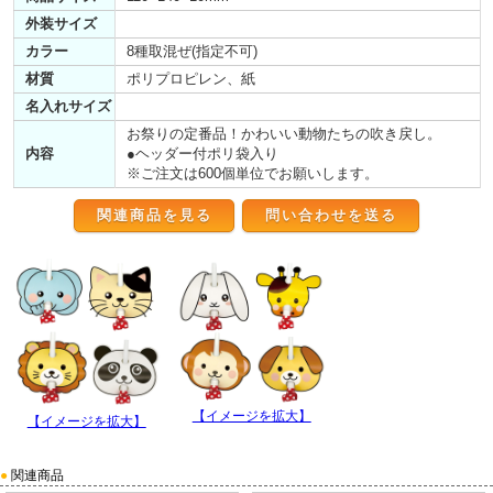
外装サイズ
カラー
8種取混ぜ(指定不可)
材質
ポリプロピレン、紙
名入れサイズ
お祭りの定番品！かわいい動物たちの吹き戻し。
内容
●ヘッダー付ポリ袋入り
※ご注文は600個単位でお願いします。
関連商品を見る
【イメージを拡大】
【イメージを拡大】
●
関連商品