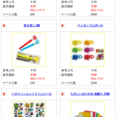
参考上代
￥45
参考上代
￥50
販売価格
￥27
販売価格
￥30
(税込￥29.7)
(税込￥33)
ケース入数
500
ケース入数
2000
吹き戻し1個
ペッタンうにボール
参考上代
￥50
参考上代
￥50
販売価格
￥45
販売価格
￥30
(税込￥49.5)
(税込￥33)
ケース入数
100
ケース入数
1200
ハロウィンぷっくりミニシール
たのしいおりがみ 金銀入 10枚