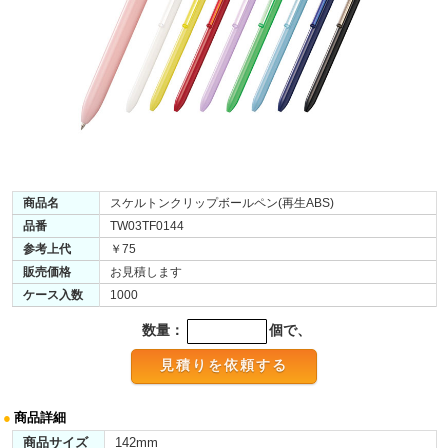
商品名
スケルトンクリップボールペン(再生ABS)
品番
TW03TF0144
参考上代
￥75
販売価格
お見積します
ケース入数
1000
数量：
個で、
●
商品詳細
商品サイズ
142mm