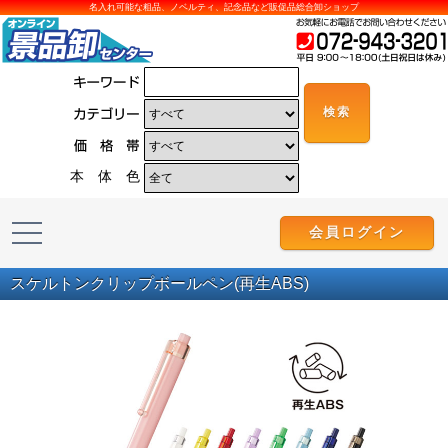
名入れ可能な粗品、ノベルティ、記念品など販促品総合卸ショップ
本 体 色
会員ログイン
スケルトンクリップボールペン(再生ABS)