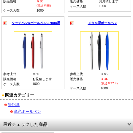
販売価格
￥80
販売価格
お見積します
(税込￥88)
1000
ケース入数
ケース入数
1000
タッチペン&ボールペン0.7mm黒
メタル調ボールペン
参考上代
￥80
参考上代
￥85
販売価格
お見積します
販売価格
￥34
(税込￥37.4)
1000
ケース入数
ケース入数
1000
●
関連カテゴリー
筆記具
単色ボールペン
最近チェックした商品