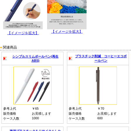
【イメージを拡大】
【イメージを拡大】
●
関連商品
プラスチック削減 コーヒーエコボ
シンプルスリムボールペン(再生
ABS)
ールペン
参考上代
￥65
参考上代
￥70
販売価格
お見積します
販売価格
お見積します
1000
600
ケース入数
ケース入数