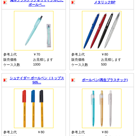
海洋プラスチックをリサイクルした
メタリックBP
ボールペ…
参考上代
￥70
参考上代
￥80
販売価格
お見積します
販売価格
お見積します
1000
500
ケース入数
ケース入数
シュナイダー ボールペン（トップス
ボールペン(再生プラスチック)
505…
参考上代
￥80
参考上代
￥80