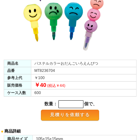
商品名
パステルカラーおだんごいろえんぴつ
品番
MT8236704
参考上代
￥100
￥40
販売価格
(税込￥44)
ケース入数
600
数量：
個で、
●
商品詳細
商品サイズ
105×15×15mm