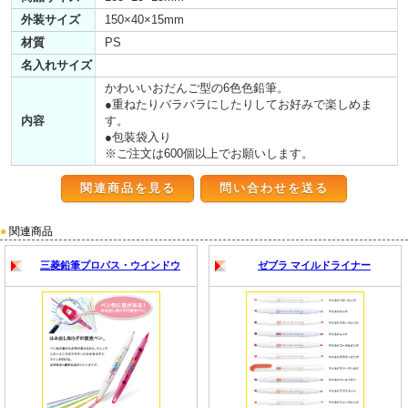
外装サイズ
150×40×15mm
材質
PS
名入れサイズ
かわいいおだんご型の6色色鉛筆。
●重ねたりバラバラにしたりしてお好みで楽しめま
内容
す。
●包装袋入り
※ご注文は600個以上でお願いします。
関連商品を見る
●
関連商品
三菱鉛筆プロパス・ウインドウ
ゼブラ マイルドライナー