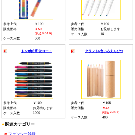
参考上代
￥100
参考上代
￥100
販売価格
￥59
販売価格
お見積します
(税込￥64.9)
10
ケース入数
ケース入数
500
トンボ鉛筆 蛍コート
クラフト6色いろえんぴつ
参考上代
￥100
参考上代
￥105
販売価格
お見積します
販売価格
￥42
(税込￥46.2)
1000
ケース入数
ケース入数
400
●
関連カテゴリー
ファンシー雑貨