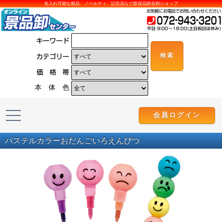
名入れ可能な粗品、ノベルティ、記念品など販促品総合卸ショップ
本 体 色
会員ログイン
パステルカラーおだんごいろえんぴつ