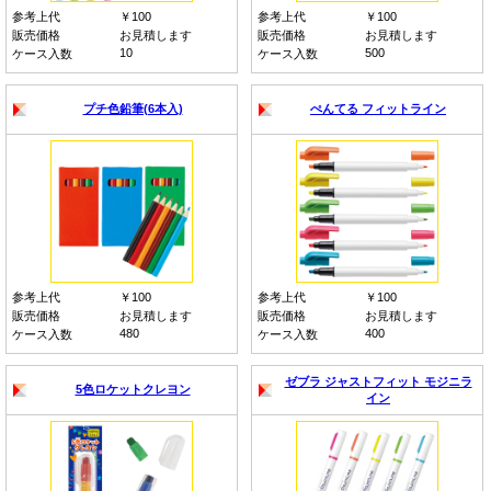
参考上代
￥100
参考上代
￥100
販売価格
お見積します
販売価格
お見積します
10
500
ケース入数
ケース入数
プチ色鉛筆(6本入)
ぺんてる フィットライン
参考上代
￥100
参考上代
￥100
販売価格
お見積します
販売価格
お見積します
480
400
ケース入数
ケース入数
ゼブラ ジャストフィット モジニラ
5色ロケットクレヨン
イン