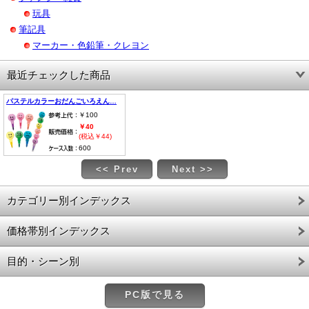
玩具
筆記具
マーカー・色鉛筆・クレヨン
最近チェックした商品
パステルカラーおだんごいろえん…
￥100
￥40
(税込￥44)
600
<< Prev
Next >>
カテゴリー別インデックス
価格帯別インデックス
目的・シーン別
PC版で見る