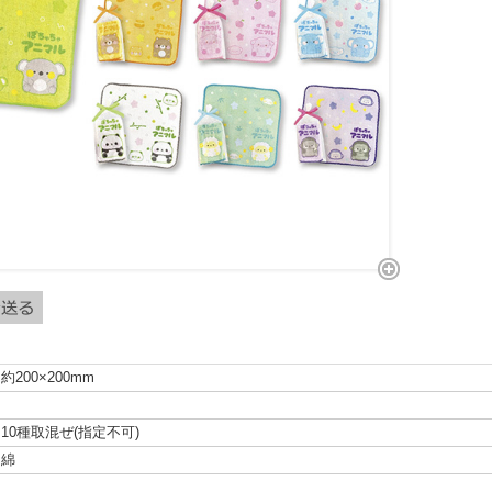
約200×200mm
10種取混ぜ(指定不可)
綿