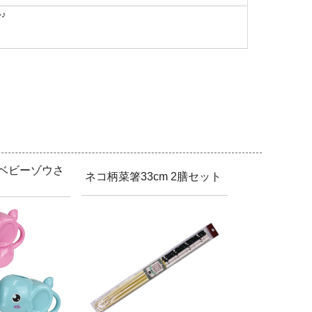
♪
 ベビーゾウさ
ネコ柄菜箸33cm 2膳セット