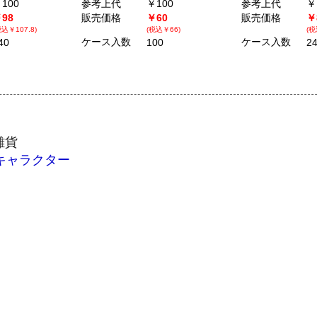
100
参考上代
￥100
参考上代
￥
98
販売価格
￥60
販売価格
￥
税込￥107.8)
(税込￥66)
(税
ケース入数
ケース入数
40
100
2
雑貨
キャラクター