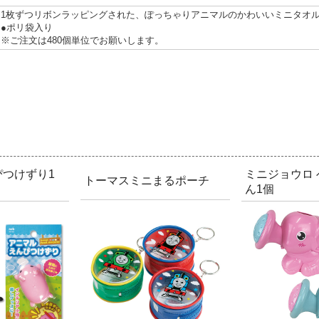
1枚ずつリボンラッピングされた、ぽっちゃりアニマルのかわいいミニタオル
●ポリ袋入り
※ご注文は480個単位でお願いします。
つけずり1
ミニジョウロ
トーマスミニまるポーチ
ん1個