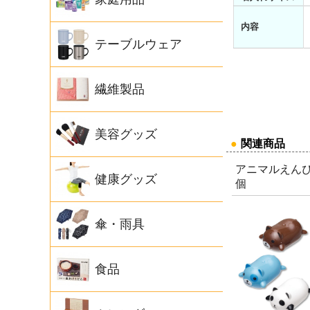
内容
テーブルウェア
繊維製品
美容グッズ
●
関連商品
アニマルえんぴ
健康グッズ
個
傘・雨具
食品