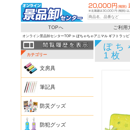
TOPへ
ご利用
オンライン景品卸センターTOP
≫ ぽちゃちゃアニマル ギフトラッピ
ぽち
1枚
カテゴリー
文房具
筆記具
防災グッズ
防犯グッズ