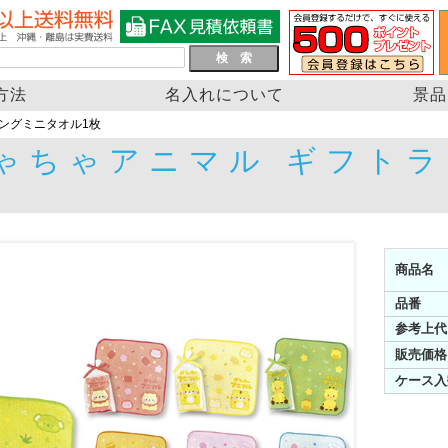
方法
名入れについて
景品
ングミニタオル1枚
ゃちゃアニマル ギフト
商品名
品番
参考上代
販売価格
ケース入