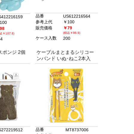
品番
US612216564
S412216159
参考上代
￥100
100
販売価格
￥79
98
(税込￥86.9)
込￥107.8)
ケース入数
200
44
ポンジ 2個
ケーブルまとまるシリコー
ンバンド いぬ･ねこ2本入
品番
S272219512
MT8737006