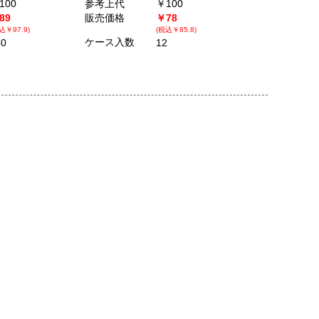
100
参考上代
￥100
89
販売価格
￥78
込￥97.9)
(税込￥85.8)
ケース入数
40
12