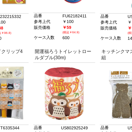
品番
FU62182411
品番
232215332
U
参考上代
￥100
00
参考上代
￥
販売価格
￥59
88
販売価格
￥
(税込￥64.9)
￥96.8)
(税
ケース入数
600
ケース入数
0
1
クリップ4
開運福ろうトイレットロー
キッチンクマス
ルダブル(30m)
組
品番
品番
T6335344
US802925249
U