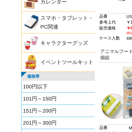
カレンダー
品番
US
スマホ・タブレット・
参考上代
￥1
PC関連
販売価格
￥
(税込
ケース入数
48
キャラクターグッズ
アニマルフード
個組
イベントツールキット
価格帯
100円以下
101円～150円
151円～200円
201円～300円
品番
M