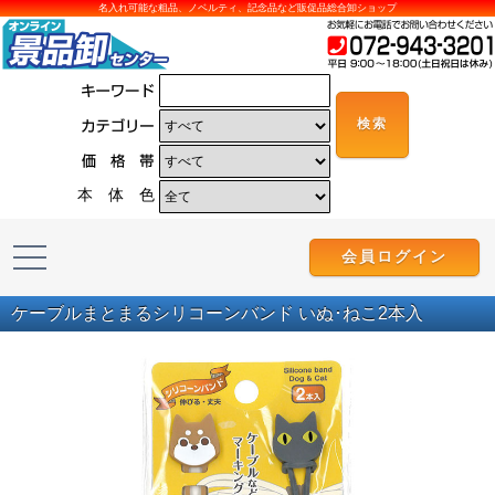
名入れ可能な粗品、ノベルティ、記念品など販促品総合卸ショップ
本 体 色
会員ログイン
ケーブルまとまるシリコーンバンド いぬ･ねこ2本入