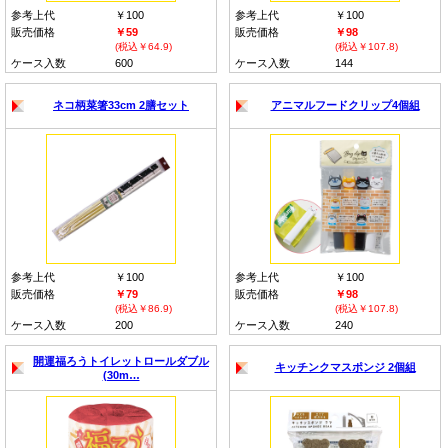
参考上代
￥100
参考上代
￥100
販売価格
￥59
販売価格
￥98
(税込￥64.9)
(税込￥107.8)
ケース入数
600
ケース入数
144
ネコ柄菜箸33cm 2膳セット
アニマルフードクリップ4個組
参考上代
￥100
参考上代
￥100
販売価格
￥79
販売価格
￥98
(税込￥86.9)
(税込￥107.8)
ケース入数
200
ケース入数
240
開運福ろうトイレットロールダブル
キッチンクマスポンジ 2個組
(30m…