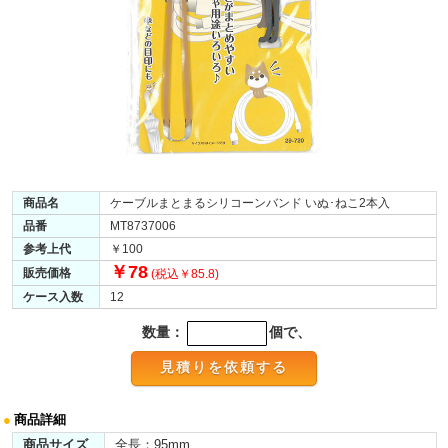
商品名
ケーブルまとまるシリコーンバンド いぬ･ねこ2本入
品番
MT8737006
参考上代
￥100
￥78
販売価格
(税込￥85.8)
ケース入数
12
数量：
個で、
●
商品詳細
商品サイズ
全長：95mm