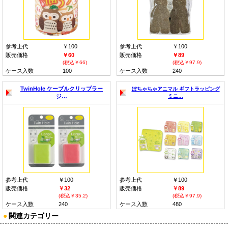
参考上代
￥100
参考上代
￥100
販売価格
￥60
販売価格
￥89
(税込￥66)
(税込￥97.9)
ケース入数
100
ケース入数
240
TwinHole ケーブルクリップラー
ぽちゃちゃアニマル ギフトラッピング
ジ…
ミニ…
参考上代
￥100
参考上代
￥100
販売価格
￥32
販売価格
￥89
(税込￥35.2)
(税込￥97.9)
ケース入数
240
ケース入数
480
●
関連カテゴリー