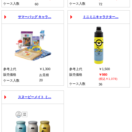
ケース入数
ケース入数
60
72
サマーバッグ キャラ…
ミニミニキャラクター…
参考上代
￥1,300
参考上代
￥1,500
販売価格
販売価格
￥980
お見積
(税込￥1,078)
20
ケース入数
ケース入数
36
スヌーピーメイト ミ…