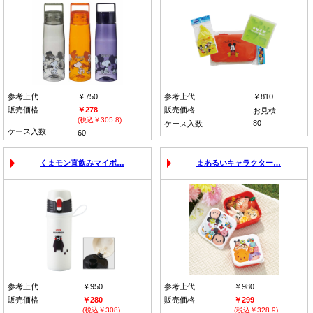
参考上代
￥750
参考上代
￥810
販売価格
￥278
販売価格
お見積
(税込￥305.8)
80
ケース入数
ケース入数
60
くまモン直飲みマイボ…
まあるいキャラクター…
参考上代
￥950
参考上代
￥980
販売価格
￥280
販売価格
￥299
(税込￥308)
(税込￥328.9)