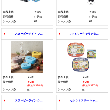
参考上代
￥600
参考上代
￥680
販売価格
販売価格
お見積
お見積
48
48
ケース入数
ケース入数
スヌーピーメイト フ…
ファミリーキャラクタ…
参考上代
￥700
参考上代
￥700
販売価格
￥288
販売価格
￥298
(税込￥316.8)
(税込￥327.8)
ケース入数
ケース入数
96
96
スヌーピーライン ク…
セレクトスリー キャ…