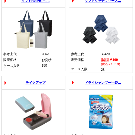
ソフトRe:PETベ…
ソフトタッチフリース…
参考上代
￥420
参考上代
￥420
販売価格
販売価格
￥169
お見積
(税込￥185.9)
150
ケース入数
ケース入数
28
テイクアップ
ドライシャンプー手袋…