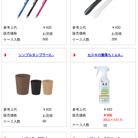
参考上代
￥420
参考上代
￥420
販売価格
販売価格
お見積
お見積
500
200
ケース入数
ケース入数
シンプルタンブラー2…
セスキの激落ちくん4…
参考上代
￥420
参考上代
￥420
販売価格
販売価格
￥305
お見積
(税込￥335.5)
60
ケース入数
ケース入数
18