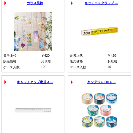
ガラス風鈴
キッチニスタラップ …
参考上代
￥420
参考上代
￥420
販売価格
販売価格
お見積
お見積
120
40
ケース入数
ケース入数
キャッチアップ定規ス…
キングジム HITO…