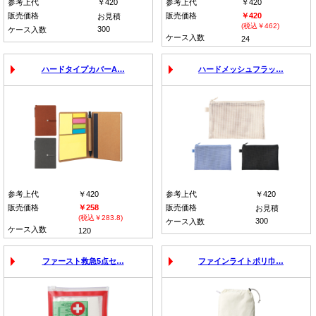
参考上代
￥420
参考上代
￥420
販売価格
販売価格
￥420
お見積
(税込￥462)
300
ケース入数
ケース入数
24
ハードタイプカバーA…
ハードメッシュフラッ…
参考上代
￥420
参考上代
￥420
販売価格
￥258
販売価格
お見積
(税込￥283.8)
300
ケース入数
ケース入数
120
ファースト救急5点セ…
ファインライトポリ巾…