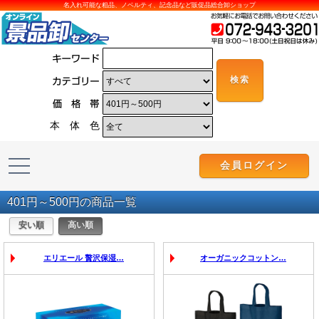
名入れ可能な粗品、ノベルティ、記念品など販促品総合卸ショップ
本 体 色
会員ログイン
401円～500円の商品一覧
エリエール 贅沢保湿…
オーガニックコットン…