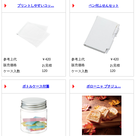
プリントしやすいコッ…
ペン付ふせんセット
参考上代
￥420
参考上代
￥420
販売価格
販売価格
お見積
お見積
120
120
ケース入数
ケース入数
ボトルケース付箋
ボローニャ プチジュ…