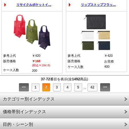
リサイクルポケットイ…
リップストップフラッ…
参考上代
￥420
参考上代
￥420
販売価格
￥168
販売価格
お見積
(税込￥184.8)
400
ケース入数
ケース入数
200
37
-
72
番目を表示(全
1492
商品)
<<
1
2
3
4
5
...
42
>>
カテゴリー別インデックス
価格帯別インデックス
目的・シーン別