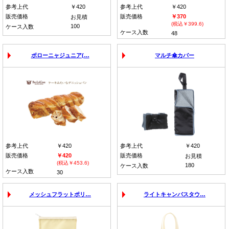
参考上代
￥420
参考上代
￥420
販売価格
販売価格
￥370
お見積
(税込￥399.6)
100
ケース入数
ケース入数
48
ボローニャジュニア(…
マルチ傘カバー
参考上代
￥420
参考上代
￥420
販売価格
￥420
販売価格
お見積
(税込￥453.6)
180
ケース入数
ケース入数
30
メッシュフラットポリ…
ライトキャンバスタウ…