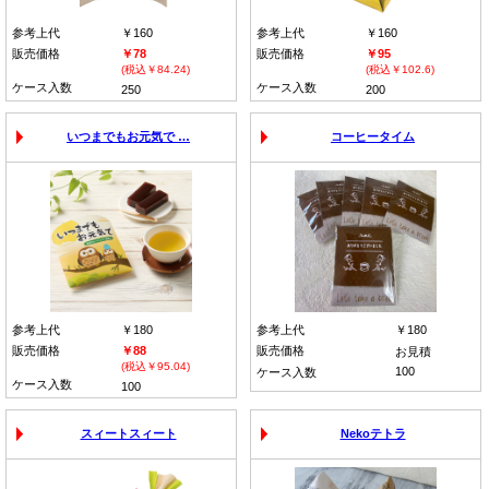
参考上代
￥160
参考上代
￥160
販売価格
￥78
販売価格
￥95
(税込￥84.24)
(税込￥102.6)
ケース入数
ケース入数
250
200
いつまでもお元気で …
コーヒータイム
参考上代
￥180
参考上代
￥180
販売価格
￥88
販売価格
お見積
(税込￥95.04)
100
ケース入数
ケース入数
100
スィートスィート
Nekoテトラ