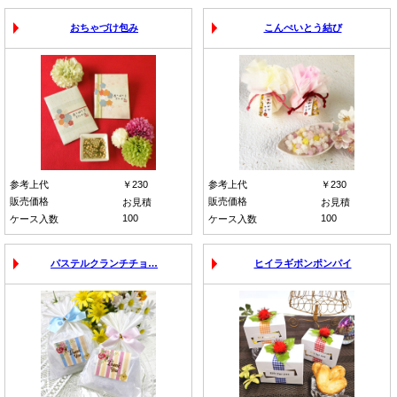
おちゃづけ包み
こんぺいとう結び
参考上代
￥230
参考上代
￥230
販売価格
販売価格
お見積
お見積
100
100
ケース入数
ケース入数
パステルクランチチョ…
ヒイラギポンポンパイ