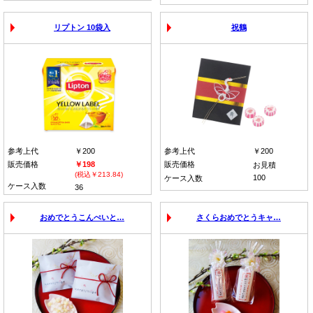
リプトン 10袋入
祝鶴
参考上代
￥200
参考上代
￥200
販売価格
￥198
販売価格
お見積
(税込￥213.84)
100
ケース入数
ケース入数
36
おめでとうこんぺいと…
さくらおめでとうキャ…