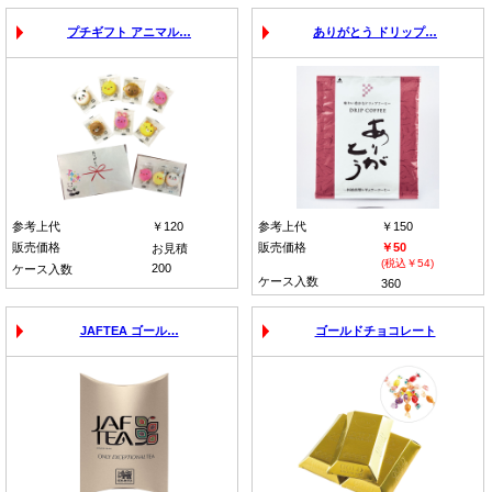
プチギフト アニマル…
ありがとう ドリップ…
参考上代
￥120
参考上代
￥150
販売価格
販売価格
￥50
お見積
(税込￥54)
200
ケース入数
ケース入数
360
JAFTEA ゴール…
ゴールドチョコレート