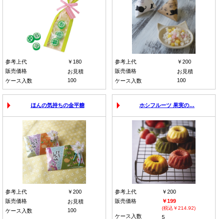
参考上代
￥180
参考上代
￥200
販売価格
販売価格
お見積
お見積
100
100
ケース入数
ケース入数
ほんの気持ちの金平糖
ホシフルーツ 果実の…
参考上代
￥200
参考上代
￥200
販売価格
販売価格
￥199
お見積
(税込￥214.92)
100
ケース入数
ケース入数
5