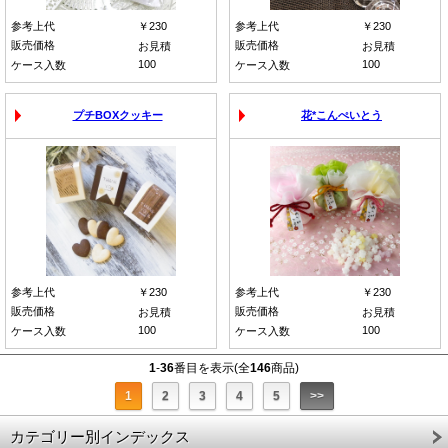
参考上代
￥230
参考上代
￥230
販売価格
販売価格
お見積
お見積
100
100
ケース入数
ケース入数
プチBOXクッキー
花*こんぺいとう
参考上代
￥230
参考上代
￥230
販売価格
販売価格
お見積
お見積
100
100
ケース入数
ケース入数
1
-
36
番目を表示(全
146
商品)
1
2
3
4
5
>>
カテゴリー別インデックス