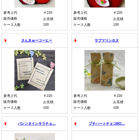
参考上代
￥220
参考上代
￥220
販売価格
販売価格
お見積
お見積
100
100
ケース入数
ケース入数
さんきゅーコーヒー
サブマリンホヌ
参考上代
￥220
参考上代
￥220
販売価格
販売価格
お見積
お見積
100
100
ケース入数
ケース入数
バレンタインキラチョ…
プチハートチョコBO…