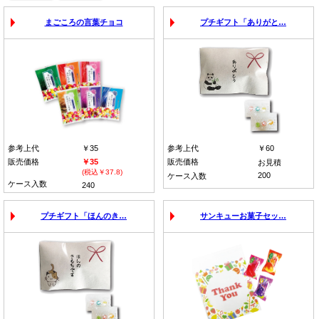
まごころの言葉チョコ
プチギフト「ありがと…
参考上代
￥35
参考上代
￥60
販売価格
￥35
販売価格
お見積
(税込￥37.8)
200
ケース入数
ケース入数
240
プチギフト「ほんのき…
サンキューお菓子セッ…