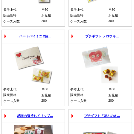
参考上代
￥60
参考上代
￥80
販売価格
販売価格
お見積
お見積
200
300
ケース入数
ケース入数
ハートパイミニ 2個…
プチギフト メロウキ…
参考上代
￥80
参考上代
￥80
販売価格
販売価格
お見積
お見積
200
200
ケース入数
ケース入数
感謝の気持ちドリップ…
プチギフト「ほんのき…