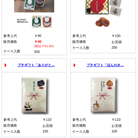
参考上代
￥90
参考上代
￥100
販売価格
￥48
販売価格
お見積
(税込￥51.84)
200
ケース入数
ケース入数
500
プチギフト「ありがと…
プチギフト「ほんのき…
参考上代
￥110
参考上代
￥110
販売価格
販売価格
お見積
お見積
100
100
ケース入数
ケース入数