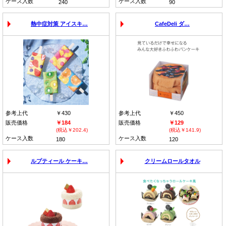
ケース入数
ケース入数
240
90
熱中症対策 アイスキ…
CafeDeli ダ…
参考上代
￥430
参考上代
￥450
販売価格
￥184
販売価格
￥129
(税込￥202.4)
(税込￥141.9)
ケース入数
ケース入数
180
120
ルプティール ケーキ…
クリームロールタオル