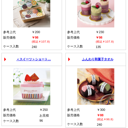
参考上代
￥200
参考上代
￥230
販売価格
￥98
販売価格
￥98
(税込￥107.8)
(税込￥107.8)
ケース入数
ケース入数
240
135
＜スイーツ＞ショート…
ふんわり和菓子タオル
参考上代
￥250
参考上代
￥300
販売価格
販売価格
￥88
お見積
(税込￥96.8)
96
ケース入数
ケース入数
240