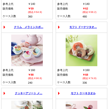
参考上代
￥140
参考上代
￥140
販売価格
￥59
販売価格
￥62
(税込￥64.9)
(税込￥68.2)
ケース入数
ケース入数
360
480
クリム メラミンスポ…
モフト ドーナツタオ…
参考上代
￥160
参考上代
￥160
販売価格
￥88
販売価格
￥68
(税込￥96.8)
(税込￥74.8)
ケース入数
ケース入数
240
336
クッキーアソート メ…
モフト ケーキタオル