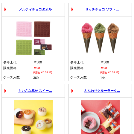
メルティチョコタオル
リッチチョコ ソフト…
参考上代
￥300
参考上代
￥300
販売価格
￥98
販売価格
￥98
(税込￥107.8)
(税込￥107.8)
ケース入数
ケース入数
360
144
ちいさな幸せ スイー…
ふんわりクルーラータ…