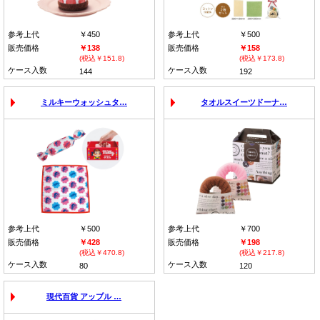
参考上代
￥450
参考上代
￥500
販売価格
￥138
販売価格
￥158
(税込￥151.8)
(税込￥173.8)
ケース入数
ケース入数
144
192
ミルキーウォッシュタ…
タオルスイーツドーナ…
参考上代
￥500
参考上代
￥700
販売価格
￥428
販売価格
￥198
(税込￥470.8)
(税込￥217.8)
ケース入数
ケース入数
80
120
現代百貨 アップル …