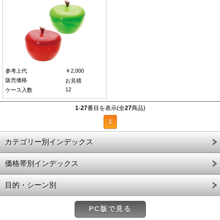
参考上代
￥2,000
販売価格
お見積
12
ケース入数
1
-
27
番目を表示(全
27
商品)
1
カテゴリー別インデックス
価格帯別インデックス
目的・シーン別
PC版で見る