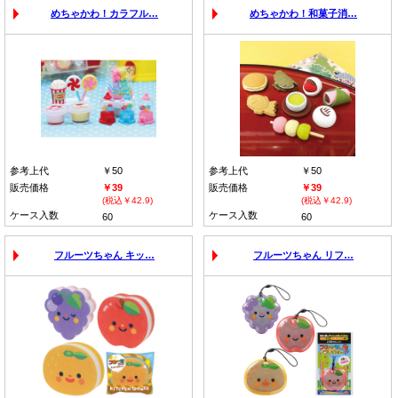
めちゃかわ！カラフル…
めちゃかわ！和菓子消…
参考上代
￥50
参考上代
￥50
販売価格
￥39
販売価格
￥39
(税込￥42.9)
(税込￥42.9)
ケース入数
ケース入数
60
60
フルーツちゃん キッ…
フルーツちゃん リフ…