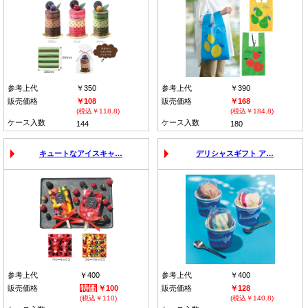
参考上代
￥350
参考上代
￥390
販売価格
￥108
販売価格
￥168
(税込￥118.8)
(税込￥184.8)
ケース入数
ケース入数
144
180
キュートなアイスキャ…
デリシャスギフト ア…
参考上代
￥400
参考上代
￥400
販売価格
￥100
販売価格
￥128
(税込￥110)
(税込￥140.8)