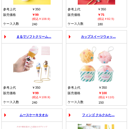
参考上代
￥350
参考上代
￥350
販売価格
￥99
販売価格
￥75
(税込￥108.9)
(税込￥82.5)
ケース入数
ケース入数
240
180
まるでソフトクリーム…
カップスイーツウォッ…
参考上代
￥350
参考上代
￥350
販売価格
￥99
販売価格
￥100
(税込￥108.9)
(税込￥110)
ケース入数
ケース入数
240
150
ムースケーキタオル
フィンゴ クルクルた…