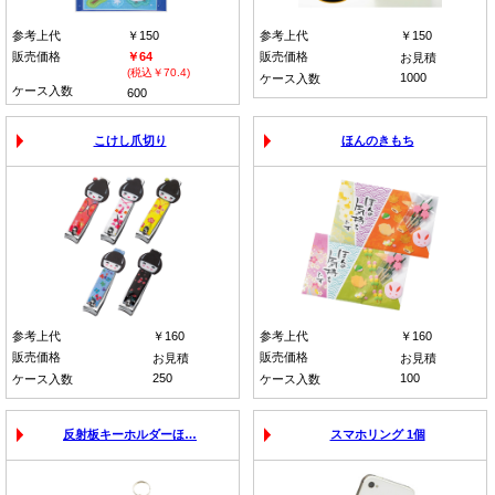
参考上代
￥150
参考上代
￥150
販売価格
￥64
販売価格
お見積
(税込￥70.4)
1000
ケース入数
ケース入数
600
こけし爪切り
ほんのきもち
参考上代
￥160
参考上代
￥160
販売価格
販売価格
お見積
お見積
250
100
ケース入数
ケース入数
反射板キーホルダーほ…
スマホリング 1個