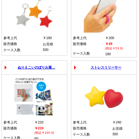
参考上代
￥180
参考上代
￥200
販売価格
販売価格
￥49
お見積
(税込￥53.9)
500
ケース入数
ケース入数
180
ぬりえこいのぼりお菓…
ストレスリリーサー
参考上代
￥220
参考上代
￥240
販売価格
￥219
販売価格
お見積
(税込￥240.9)
300
ケース入数
ケース入数
60