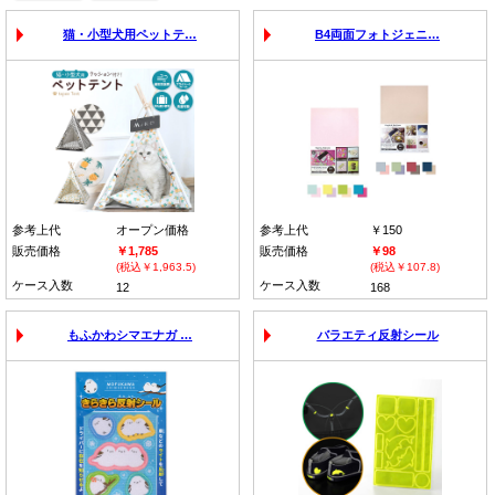
猫・小型犬用ペットテ…
B4両面フォトジェニ…
参考上代
オープン価格
参考上代
￥150
販売価格
￥1,785
販売価格
￥98
(税込￥1,963.5)
(税込￥107.8)
ケース入数
ケース入数
12
168
もふかわシマエナガ …
バラエティ反射シール