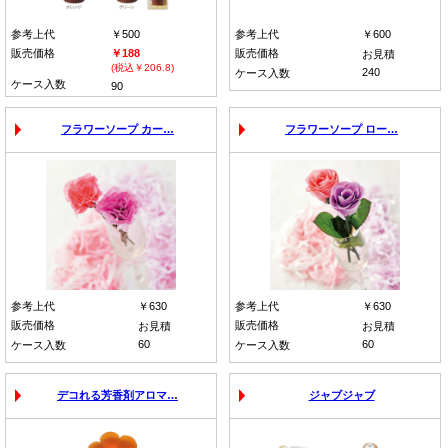
参考上代
￥500
参考上代
￥600
販売価格
￥188
販売価格
お見積
(税込￥206.8)
240
ケース入数
ケース入数
90
フラワーソープ カー…
フラワーソープ ロー…
参考上代
￥630
参考上代
￥630
販売価格
販売価格
お見積
お見積
60
60
ケース入数
ケース入数
デコれる芳香剤アロマ…
ジャブジャブ