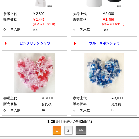
参考上代
￥2,800
参考上代
￥2,900
販売価格
￥1,449
販売価格
￥1,486
(税込￥1,593.9)
(税込￥1,634.6)
ケース入数
ケース入数
100
100
ピンクリボンシャワー
ブルーリボンシャワー
参考上代
￥3,000
参考上代
￥3,000
販売価格
販売価格
お見積
お見積
10
10
ケース入数
ケース入数
1
-
36
番目を表示(全
43
商品)
1
2
>>