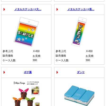
メタルステッカー(大…
メタルステッカー(長…
参考上代
￥450
参考上代
￥450
販売価格
販売価格
お見積
お見積
300
300
ケース入数
ケース入数
ポテ葉
ダンケ