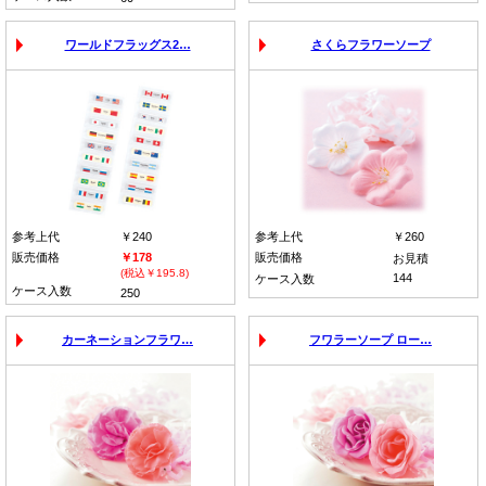
ワールドフラッグス2…
さくらフラワーソープ
参考上代
￥240
参考上代
￥260
販売価格
￥178
販売価格
お見積
(税込￥195.8)
144
ケース入数
ケース入数
250
カーネーションフラワ…
フワラーソープ ロー…