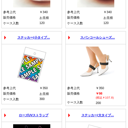
参考上代
￥340
参考上代
￥340
販売価格
販売価格
お見積
お見積
120
120
ケース入数
ケース入数
ステッカー(小タイプ…
スパンコールシューズ…
参考上代
￥350
参考上代
￥350
販売価格
販売価格
￥98
お見積
(税込￥107.8)
300
ケース入数
ケース入数
200
ローズUVストラップ
ステッカー(大タイプ…