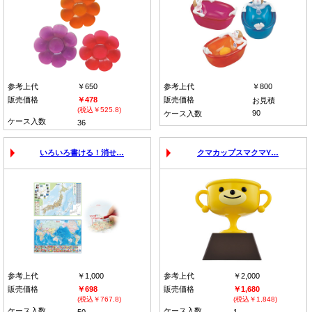
参考上代
￥650
参考上代
￥800
販売価格
￥478
販売価格
お見積
(税込￥525.8)
90
ケース入数
ケース入数
36
いろいろ書ける！消せ…
クマカップスマクマY…
参考上代
￥1,000
参考上代
￥2,000
販売価格
￥698
販売価格
￥1,680
(税込￥767.8)
(税込￥1,848)
ケース入数
ケース入数
50
1